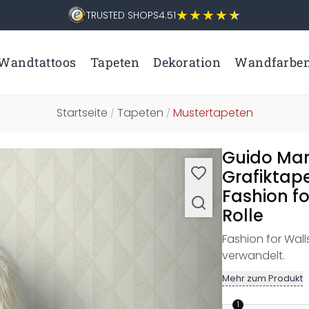
TRUSTED SHOPS
4.51
Wandtattoos
Tapeten
Dekoration
Wandfarbe
Startseite
Tapeten
Mustertapeten
/
/
Guido Mar
Grafiktap
Fashion fo
Rolle
Fashion for Wall
verwandelt.
Mehr zum Produkt
1