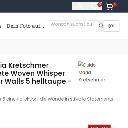
0
Artikel i
0
Artikel im Merk
n
Dein Foto auf...
KI
ia Kretschmer
ete Woven Whisper
r Walls 5 helltaupe -
s 5 eine Kollektion, die Wände in stilvolle Statements