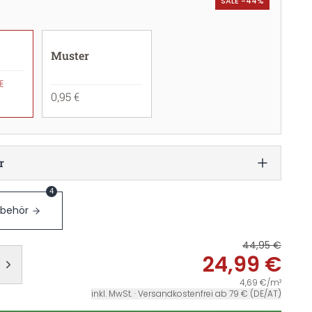
SALE -44%
Muster
€
0,95 €
r
4
ubehör
44,95 €
24,99 €
4,69 €/m²
inkl. MwSt. · Versandkostenfrei ab 79 € (DE/AT)