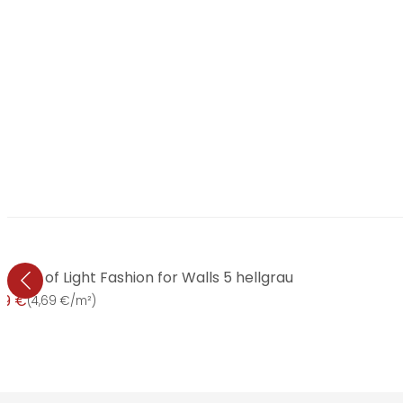
ves of Light Fashion for Walls 5 hellgrau
99 €
(
4,69 €/m²
)