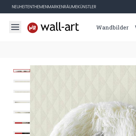
NEUHEITEN
THEMEN
MARKEN
RÄUME
KÜNSTLER
Wandbilder