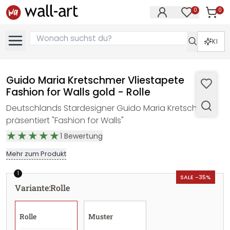
0
0
Artike
Artikel im M
KI
Guido Maria Kretschmer Vliestapete
Fashion for Walls gold - Rolle
Deutschlands Stardesigner Guido Maria Kretschmer
präsentiert "Fashion for Walls"
1
Bewertung
Mehr zum Produkt
1
SALE -35%
Variante
:
Rolle
Rolle
Muster