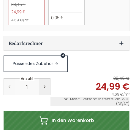
38,45 €
24,99 €
0,95 €
4,69 €/m²
Bedarfsrechner
4
Passendes Zubehör
38,45 €
Anzahl
24,99 €
4,69 €/m²
inkl. MwSt. · Versandkostenfrei ab 79 €
(DE/AT)
In den Warenkorb