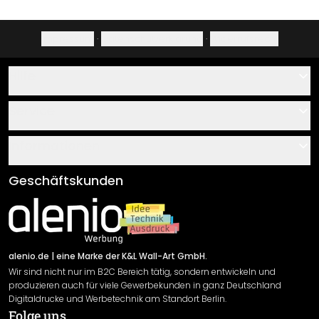
Impressum
·
Datenschutzerklärung
·
Widerrufsrecht
Hilfe
Kontakt
Service
Über uns
Gutscheine
Informationen
Fragen & Antworten
Klebe- und Montageanleitungen
AGB
Geschäftskunden
Material Übersicht
Impressum
Newsletter An-/Abmeldung
Versand & Zahlung
Sendungsverfolgung
Rücksendung
alenio.de
| eine Marke der K&L Wall-Art GmbH.
Wir sind nicht nur im B2C Bereich tätig, sondern entwickeln und
Widerrufsrecht
produzieren auch für viele Gewerbekunden in ganz Deutschland
Datenschutzerklärung
Digitaldrucke und Werbetechnik am Standort Berlin.
Folge uns