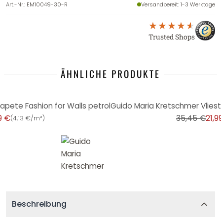
Art.-Nr.
:
EM10049-30-R
Versandbereit
: 1-3 Werktage
Trusted Shops
ÄHNLICHE PRODUKTE
-38%
apete Fashion for Walls petrol
9 €
35,45 €
21,9
(
4,13 €/m²
)
Beschreibung