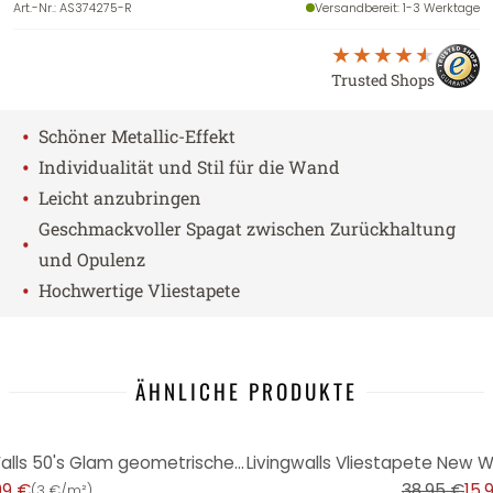
Art.-Nr.
:
AS374275-R
Versandbereit
: 1-3 Werktage
Trusted Shops
•
Schöner Metallic-Effekt
•
Individualität und Stil für die Wand
•
Leicht anzubringen
Geschmackvoller Spagat zwischen Zurückhaltung
•
und Opulenz
•
Hochwertige Vliestapete
ÄHNLICHE PRODUKTE
-59%
Livingwalls Vliestapete New Walls 50's Glam geometrische Tapete blau, schwarz
99 €
38,95 €
15,
(
3 €/m²
)