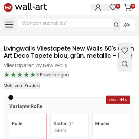
0
0
Artike
Artikel im M
KI
Livingwalls Vliestapete New Walls 50's Glam
Art Deco Tapete blau, grün, metallic - Rolle
Vliestapeten by New Walls
3
Bewertungen
Mehr zum Produkt
1
SALE -46%
Variante
:
Rolle
Rolle
Karton
Muster
(12
Rollen)