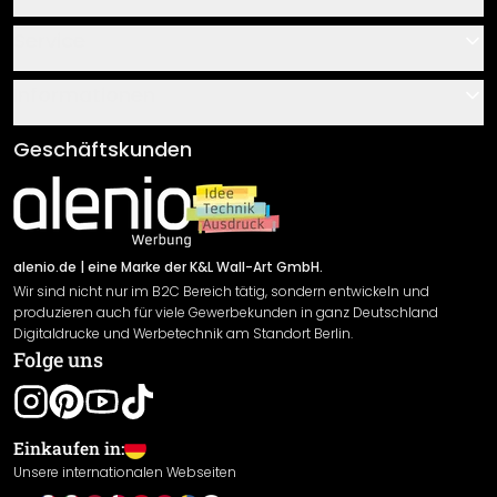
Kontakt
Service
Über uns
Gutscheine
Informationen
Fragen & Antworten
Klebe- und Montageanleitungen
AGB
Geschäftskunden
Material Übersicht
Impressum
Newsletter An-/Abmeldung
Versand & Zahlung
Sendungsverfolgung
Rücksendung
alenio.de
| eine Marke der K&L Wall-Art GmbH.
Wir sind nicht nur im B2C Bereich tätig, sondern entwickeln und
Widerrufsrecht
produzieren auch für viele Gewerbekunden in ganz Deutschland
Datenschutzerklärung
Digitaldrucke und Werbetechnik am Standort Berlin.
Folge uns
Gewährleistung
Leistungserklärung / CE-Zeichen
Cookie Einstellungen
Einkaufen in:
Unsere internationalen Webseiten