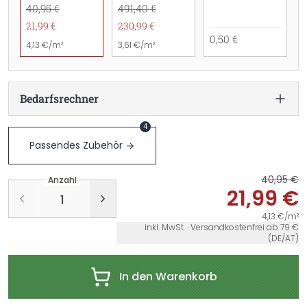
40,95 €
491,40 €
21,99 €
230,99 €
0,50 €
4,13 €/m²
3,61 €/m²
Bedarfsrechner
4
Passendes Zubehör
40,95 €
Anzahl
21,99 €
4,13 €/m²
inkl. MwSt. · Versandkostenfrei ab 79 €
(DE/AT)
In den Warenkorb