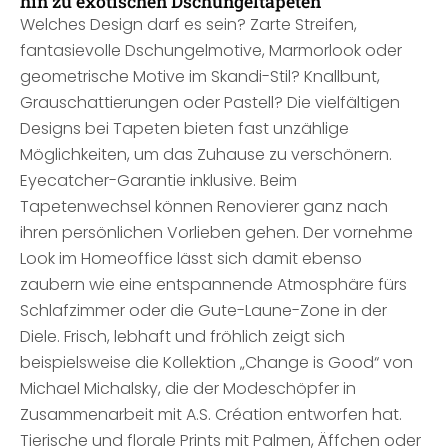
hin zu exotischen Dschungeltapeten
Welches Design darf es sein? Zarte Streifen,
fantasievolle Dschungelmotive, Marmorlook oder
geometrische Motive im Skandi-Stil? Knallbunt,
Grauschattierungen oder Pastell? Die vielfältigen
Designs bei Tapeten bieten fast unzählige
Möglichkeiten, um das Zuhause zu verschönern.
Eyecatcher-Garantie inklusive. Beim
Tapetenwechsel können Renovierer ganz nach
ihren persönlichen Vorlieben gehen. Der vornehme
Look im Homeoffice lässt sich damit ebenso
zaubern wie eine entspannende Atmosphäre fürs
Schlafzimmer oder die Gute-Laune-Zone in der
Diele. Frisch, lebhaft und fröhlich zeigt sich
beispielsweise die Kollektion „Change is Good“ von
Michael Michalsky, die der Modeschöpfer in
Zusammenarbeit mit A.S. Création entworfen hat.
Tierische und florale Prints mit Palmen, Äffchen oder