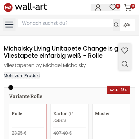
0
0
Artike
Artikel im M
KI
Michalsky Living Unitapete Change is good
Vliestapete einfarbig weiß - Rolle
Vliestapeten by Michael Michalsky
Mehr zum Produkt
1
SALE -18%
Variante
:
Rolle
Rolle
Karton
Muster
(12
Rollen)
33,95 €
407,40 €