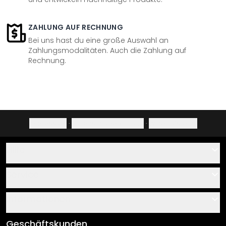
ZAHLUNG AUF RECHNUNG
Bei uns hast du eine große Auswahl an
Zahlungsmodalitäten. Auch die Zahlung auf
Rechnung.
Impressum
·
Datenschutzerklärung
·
Widerrufsrecht
Hilfe
Kontakt
Service
Über uns
Gutscheine
Informationen
Fragen & Antworten
Klebe- und Montageanleitungen
AGB
Geschäftskunden