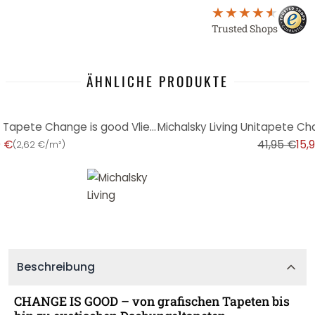
Trusted Shops
ÄHNLICHE PRODUKTE
-62%
Michalsky Living geometrische Tapete Change is good Vliestapete Magic Meander grau, gold, weiß
9 €
41,95 €
15,
(
2,62 €/m²
)
Beschreibung
CHANGE IS GOOD – von grafischen Tapeten bis