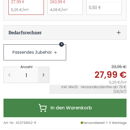
27,99 €
260,99 €
0,50 €
5,25 €/m²
4,08 €/m²
Bedarfsrechner
4
Passendes Zubehör
33,95 €
Anzahl
27,99 €
5,25 €/m²
inkl. MwSt. · Versandkostenfrei ab 79 €
(DE/AT)
In den Warenkorb
Art.-Nr.
:
AS379862-R
Versandbereit
: 1-3 Werktage