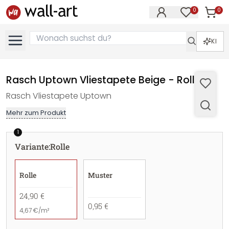
0
0
Artike
Artikel im M
KI
Rasch Uptown Vliestapete Beige - Rolle
Rasch Vliestapete Uptown
Mehr zum Produkt
1
Variante
:
Rolle
Rolle
Muster
24,90 €
0,95 €
4,67 €/m²