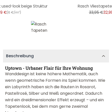
-3%
 used-look beige Struktur
Rasch Vliestapete 
99 €
33,95 €
32,9
(
6 €/m²
)
Beschreibung
Uptown - Urbaner Flair für Ihre Wohnung
Wanddesign ist keine höhere Mathematik, auch
wenn geometrische Formen ins Spiel kommen. Wie
ein Labyrinth haben sich die Rauten in Rosarot,
Pastellrosé, Silber und Weiß angeordnet. Dadurch
wird ein dreidimensionaler Effekt erzeugt – und ein
Tapetenlook, bei dem man gerne zweimal