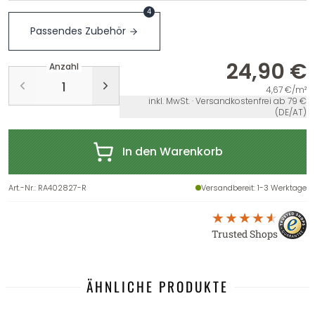
4
Passendes Zubehör
24,90 €
Anzahl
4,67 €/m²
inkl. MwSt. · Versandkostenfrei ab 79 €
(DE/AT)
In den Warenkorb
Art.-Nr.
:
RA402827-R
Versandbereit
: 1-3 Werktage
Trusted Shops
ÄHNLICHE PRODUKTE