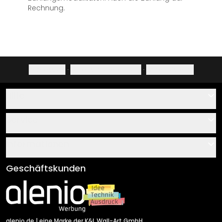
Rechnung.
Impressum
·
Datenschutzerklärung
·
Widerrufsrecht
Hilfe
Kontakt
Service
Über uns
Gutscheine
Informationen
Fragen & Antworten
Klebe- und Montageanleitungen
AGB
Geschäftskunden
Material Übersicht
Impressum
Newsletter An-/Abmeldung
Versand & Zahlung
Sendungsverfolgung
Rücksendung
alenio.de
| eine Marke der K&L Wall-Art GmbH.