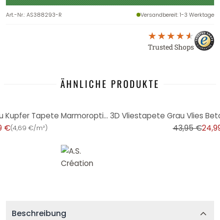
Art.-Nr.
:
AS388293-R
Versandbereit
: 1-3 Werktage
Trusted Shops
ÄHNLICHE PRODUKTE
-43%
Vliestapete Marmor Stein Grau Kupfer Tapete Marmoroptik Designtapete Wohnzimmer
9 €
43,95 €
24,9
(
4,69 €/m²
)
Beschreibung