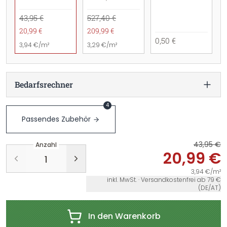
43,95 €
527,40 €
20,99 €
209,99 €
0,50 €
3,94 €/m²
3,29 €/m²
Bedarfsrechner
4
Passendes Zubehör
43,95 €
Anzahl
20,99 €
3,94 €/m²
inkl. MwSt. · Versandkostenfrei ab 79 €
(DE/AT)
In den Warenkorb