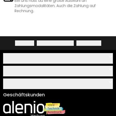
Bei uns hast du eine große Auswahl an
Zahlungsmodalitäten. Auch die Zahlung auf
Rechnung.
Impressum
·
Datenschutzerklärung
·
Widerrufsrecht
Hilfe
Kontakt
Service
Über uns
Gutscheine
Informationen
Fragen & Antworten
Klebe- und Montageanleitungen
AGB
Geschäftskunden
Material Übersicht
Impressum
Newsletter An-/Abmeldung
Versand & Zahlung