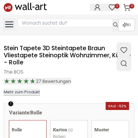
0
0
Artike
Artikel im M
KI
Stein Tapete 3D Steintapete Braun
Vliestapete Steinoptik Wohnzimmer, Küche
- Rolle
The BOS
27
Bewertungen
Mehr zum Produkt
1
SALE -52%
Variante
:
Rolle
Rolle
Karton
Muster
(12
Rollen)