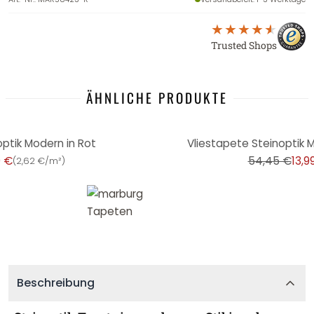
Trusted Shops
ÄHNLICHE PRODUKTE
-74%
ptik Modern in Rot
Vliestapete Steinoptik M
9 €
54,45 €
13,9
(
2,62 €/m²
)
Beschreibung