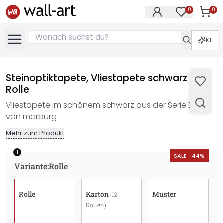
0
0
Artike
Artikel im M
KI
Steinoptiktapete, Vliestapete schwarz -
Rolle
Vliestapete im schönem schwarz aus der Serie Basic
von marburg
Mehr zum Produkt
1
SALE -44%
Variante
:
Rolle
Rolle
Karton
Muster
(12
Rollen)