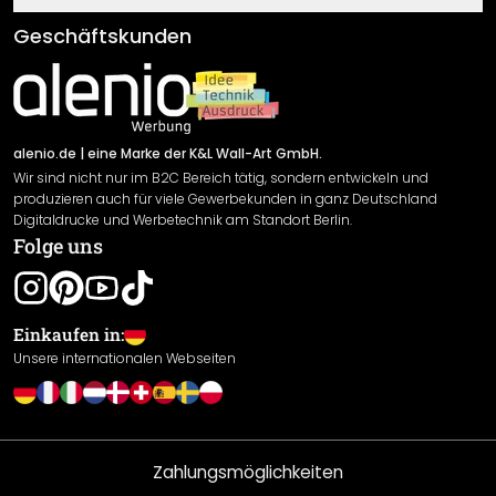
Klebe- und Montageanleitungen
AGB
Geschäftskunden
Material Übersicht
Impressum
Newsletter An-/Abmeldung
Versand & Zahlung
Sendungsverfolgung
Rücksendung
alenio.de
| eine Marke der K&L Wall-Art GmbH.
Wir sind nicht nur im B2C Bereich tätig, sondern entwickeln und
Widerrufsrecht
produzieren auch für viele Gewerbekunden in ganz Deutschland
Datenschutzerklärung
Digitaldrucke und Werbetechnik am Standort Berlin.
Folge uns
Gewährleistung
Leistungserklärung / CE-Zeichen
Cookie Einstellungen
Einkaufen in:
Unsere internationalen Webseiten
Zahlungsmöglichkeiten