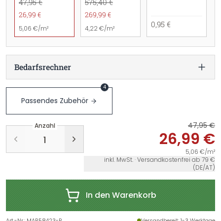
47,95 €
575,40 €
26,99 €
269,99 €
0,95 €
5,06 €/m²
4,22 €/m²
Bedarfsrechner
4
Passendes Zubehör
47,95 €
Anzahl
26,99 €
5,06 €/m²
inkl. MwSt. · Versandkostenfrei ab 79 €
(DE/AT)
In den Warenkorb
Art.-Nr.
:
MAR58423-R
Versandbereit
: 1-3 Werktage