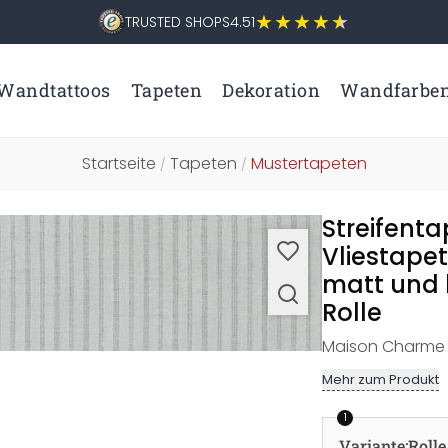
TRUSTED SHOPS
4.51
Wandtattoos
Tapeten
Dekoration
Wandfarbe
Startseite
Tapeten
Mustertapeten
/
/
Streifent
Vliestapet
matt und l
Rolle
Maison Charme 
Mehr zum Produkt
1
Variante
:
Rolle