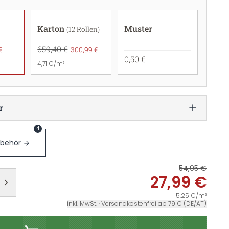
Karton
Muster
(12 Rollen)
659,40 €
€
300,99 €
0,50 €
4,71 €/m²
r
4
ubehör
54,95 €
27,99 €
5,25 €/m²
inkl. MwSt. · Versandkostenfrei ab 79 € (DE/AT)