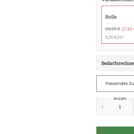
Rolle
54,95 €
27,99 
5,25 €/m²
Bedarfsrechne
Passendes Z
Anzahl