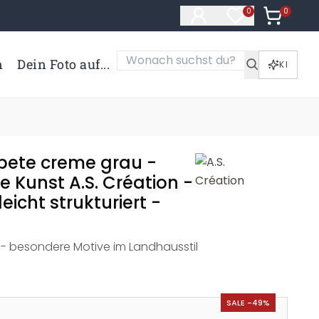
0
Artikel i
0
Artikel im Merk
n
Dein Foto auf...
KI
apete creme grau -
e Kunst A.S. Création -
eicht strukturiert -
- besondere Motive im Landhausstil
SALE -49%