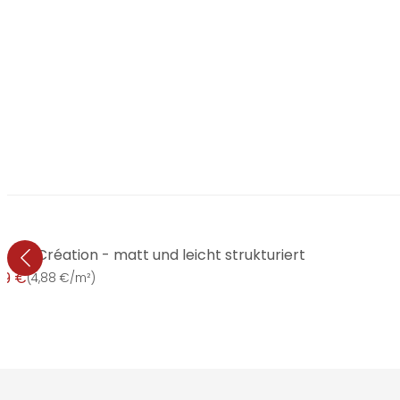
A.S. Création - matt und leicht strukturiert
99 €
(
4,88 €/m²
)