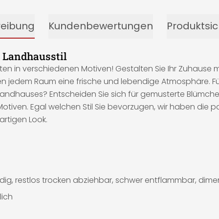
reibung
Kundenbewertungen
Produktsic
 Landhausstil
eten in verschiedenen Motiven! Gestalten Sie Ihr Zuhause 
hen jedem Raum eine frische und lebendige Atmosphäre. Für
 Landhauses? Entscheiden Sie sich für gemusterte Blümch
iven. Egal welchen Stil Sie bevorzugen, wir haben die pa
artigen Look.
ig, restlos trocken abziehbar, schwer entflammbar, dimen
lich