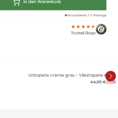
In den Warenkorb
Versandbereit
: 1-3 Werktage
Trusted Shops
Unitapete creme grau - Vliestapete Kunst A.
44,95 €
25,99