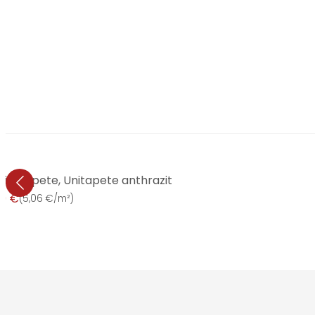
stapete, Unitapete anthrazit
99 €
(
5,06 €/m²
)