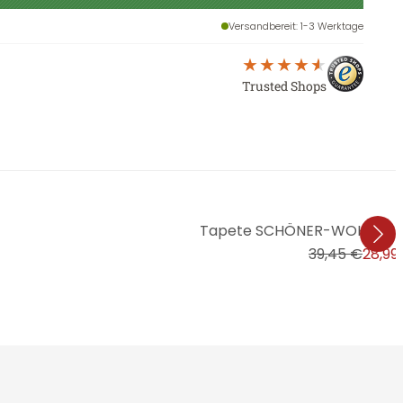
Versandbereit
: 1-3 Werktage
Trusted Shops
Tapete SCHÖNER-WOHNEN Vli
39,45 €
28,99