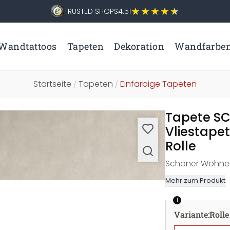
TRUSTED SHOPS
4.51
Wandtattoos
Tapeten
Dekoration
Wandfarbe
Startseite
Tapeten
Einfarbige Tapeten
/
/
Tapete 
Vliestapet
Rolle
Schöner Wohnen -
Mehr zum Produkt
1
Variante
:
Rolle