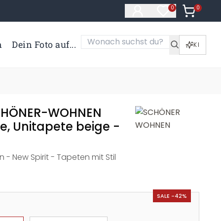
0
Artikel i
0
Artikel im Merk
n
Dein Foto auf...
KI
SCHÖNER-WOHNEN
e, Unitapete beige -
 New Spirit - Tapeten mit Stil
SALE -42%