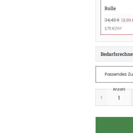
Rolle
34,45 €
19,99 
3,75 €/m²
Bedarfsrechne
Passendes Z
Anzahl