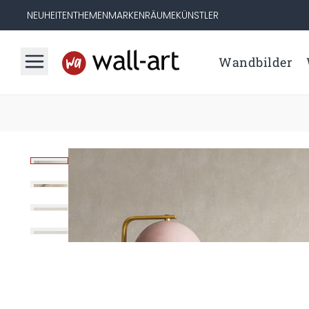
NEUHEITEN
THEMEN
MARKEN
RÄUME
KÜNSTLER
Wandbilder