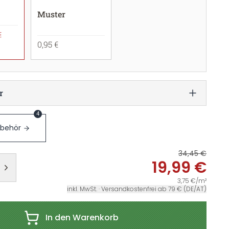
Muster
€
0,95 €
r
4
ubehör
34,45 €
19,99 €
3,75 €/m²
inkl. MwSt. · Versandkostenfrei ab 79 € (DE/AT)
In den Warenkorb