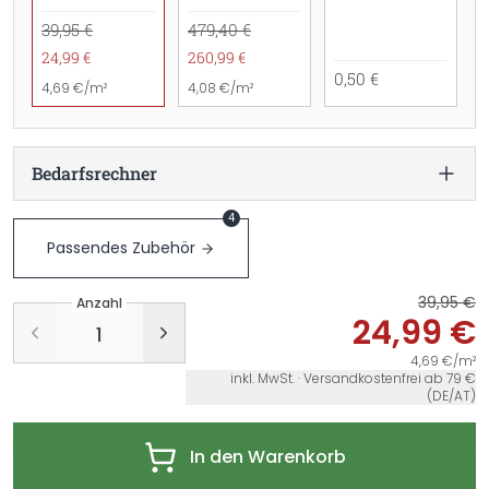
39,95 €
479,40 €
24,99 €
260,99 €
0,50 €
4,69 €/m²
4,08 €/m²
Bedarfsrechner
4
Passendes Zubehör
39,95 €
Anzahl
24,99 €
4,69 €/m²
inkl. MwSt. · Versandkostenfrei ab 79 €
(DE/AT)
In den Warenkorb