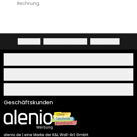
Rechnung.
Impressum
·
Datenschutzerklärung
·
Widerrufsrecht
Hilfe
Kontakt
Service
Über uns
Gutscheine
Informationen
Fragen & Antworten
Klebe- und Montageanleitungen
AGB
Geschäftskunden
Material Übersicht
Impressum
Newsletter An-/Abmeldung
Versand & Zahlung
Sendungsverfolgung
Rücksendung
alenio.de
| eine Marke der K&L Wall-Art GmbH.