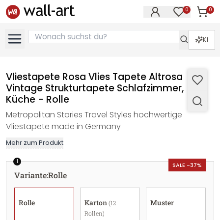
0
0
Artike
Artikel im M
KI
Vliestapete Rosa Vlies Tapete Altrosa
Vintage Strukturtapete Schlafzimmer,
Küche - Rolle
Metropolitan Stories Travel Styles hochwertige
Vliestapete made in Germany
Mehr zum Produkt
1
SALE -37%
Variante
:
Rolle
Rolle
Karton
Muster
(12
Rollen)