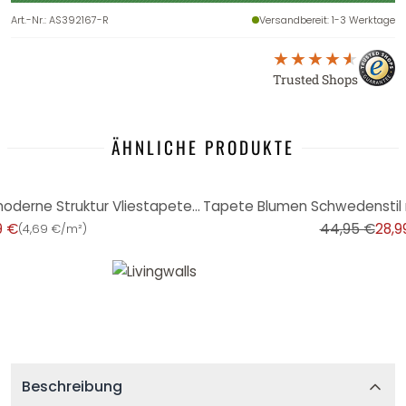
Art.-Nr.
:
AS392167-R
Versandbereit
: 1-3 Werktage
Trusted Shops
ÄHNLICHE PRODUKTE
-36%
Graue Tapete Wohnzimmer moderne Struktur Vliestapete Schlafzimmer, Küche, Flur
9 €
44,95 €
28,9
(
4,69 €/m²
)
Beschreibung