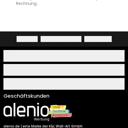
Rechnung.
Impressum
·
Datenschutzerklärung
·
Widerrufsrecht
Hilfe
Kontakt
Service
Über uns
Gutscheine
Informationen
Fragen & Antworten
Klebe- und Montageanleitungen
AGB
Geschäftskunden
Material Übersicht
Impressum
Newsletter An-/Abmeldung
Versand & Zahlung
Sendungsverfolgung
Rücksendung
alenio.de
| eine Marke der K&L Wall-Art GmbH.