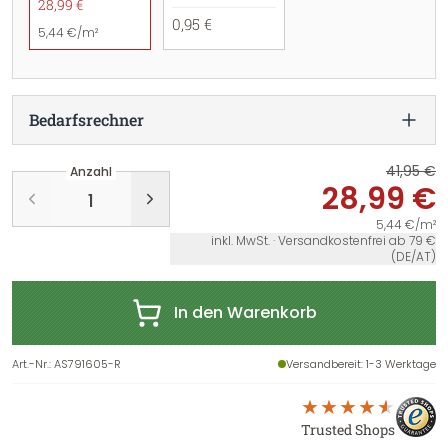
28,99 €
0,95 €
5,44 €/m²
Bedarfsrechner
41,95 €
Anzahl
28,99 €
5,44 €/m²
inkl. MwSt. · Versandkostenfrei ab 79 €
(DE/AT)
In den Warenkorb
Art.-Nr.
:
AS791605-R
Versandbereit
: 1-3 Werktage
Trusted Shops