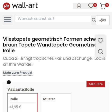
0
0
Artike
Artikel im M
KI
Vliestapete geometrisch Formen schwarz
braun Tapete Wandtapete Geometrisch -
Rolle
Cuba 2 - Bringt tropisches Flair und Dschungel-Looks
an Ihre Wände!
Mehr zum Produkt
1
SALE -31%
Variante
:
Rolle
Rolle
Muster
41,95 €