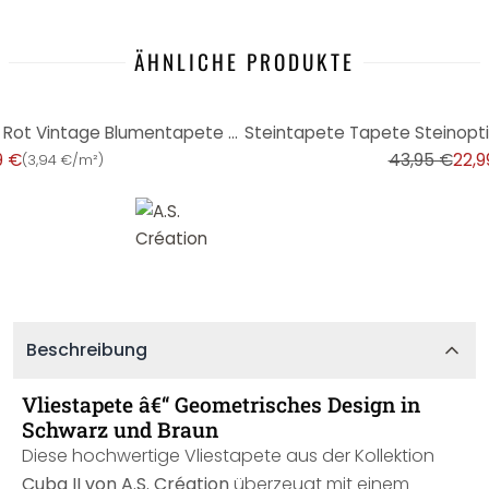
ÄHNLICHE PRODUKTE
-48%
Tapete floral Blumen Schwarz Rot Vintage Blumentapete Wohnzimmer Vliestapete
9 €
43,95 €
22,9
(
3,94 €/m²
)
Beschreibung
Vliestapete â€“ Geometrisches Design in
Schwarz und Braun
Diese hochwertige Vliestapete aus der Kollektion
Cuba II von A.S. Création
überzeugt mit einem