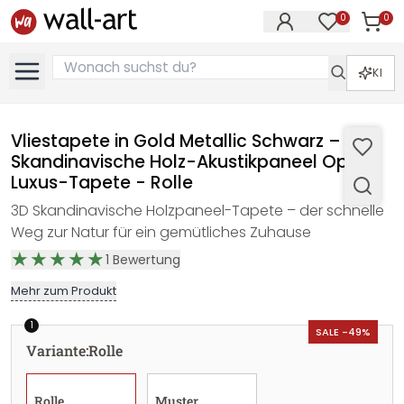
0
0
Artike
Artikel im M
KI
Vliestapete in Gold Metallic Schwarz –
Skandinavische Holz-Akustikpaneel Optik
Luxus-Tapete - Rolle
3D Skandinavische Holzpaneel-Tapete – der schnelle
Weg zur Natur für ein gemütliches Zuhause
1
Bewertung
Mehr zum Produkt
1
SALE -49%
Variante
:
Rolle
Rolle
Muster