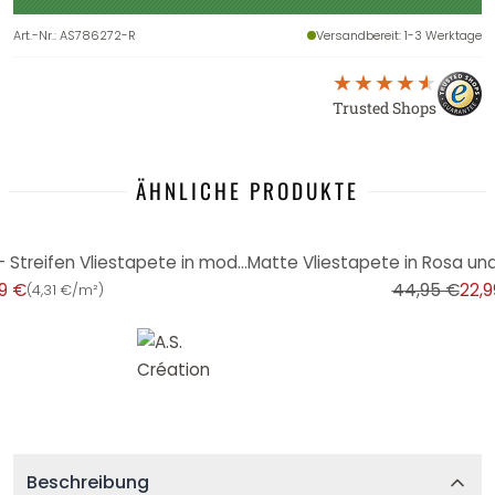
Art.-Nr.
:
AS786272-R
Versandbereit
: 1-3 Werktage
Trusted Shops
ÄHNLICHE PRODUKTE
-49%
Tapete Greige Schwarz Matt - Streifen Vliestapete in moderner skandi Holz-Paneel-Optik
9 €
44,95 €
22,9
(
4,31 €/m²
)
Beschreibung