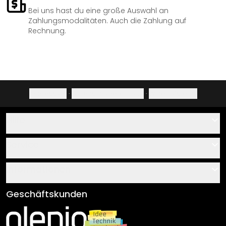
Bei uns hast du eine große Auswahl an
Zahlungsmodalitäten. Auch die Zahlung auf
Rechnung.
Impressum
·
Datenschutzerklärung
·
Widerrufsrecht
Hilfe
Kontakt
Service
Über uns
Gutscheine
Informationen
Fragen & Antworten
Klebe- und Montageanleitungen
AGB
Geschäftskunden
Material Übersicht
Impressum
Newsletter An-/Abmeldung