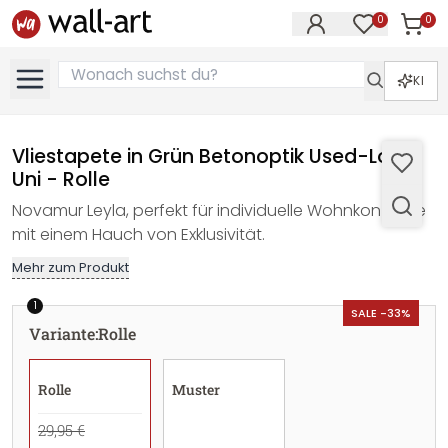
0
0
Artike
Artikel im M
KI
Vliestapete in Grün Betonoptik Used-Look
Uni - Rolle
Novamur Leyla, perfekt für individuelle Wohnkonzepte
mit einem Hauch von Exklusivität.
Mehr zum Produkt
1
SALE -33%
Variante
:
Rolle
Rolle
Muster
29,95 €