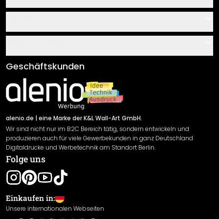
Kontakt
Service
Über uns
Gutscheine
Informationen
Fragen & Antworten
Klebe- und Montageanleitungen
AGB
Geschäftskunden
Material Übersicht
Impressum
Newsletter An-/Abmeldung
Versand & Zahlung
Sendungsverfolgung
Rücksendung
alenio.de
| eine Marke der K&L Wall-Art GmbH.
Wir sind nicht nur im B2C Bereich tätig, sondern entwickeln und
Widerrufsrecht
produzieren auch für viele Gewerbekunden in ganz Deutschland
Datenschutzerklärung
Digitaldrucke und Werbetechnik am Standort Berlin.
Folge uns
Gewährleistung
Leistungserklärung / CE-Zeichen
Cookie Einstellungen
Einkaufen in:
Unsere internationalen Webseiten