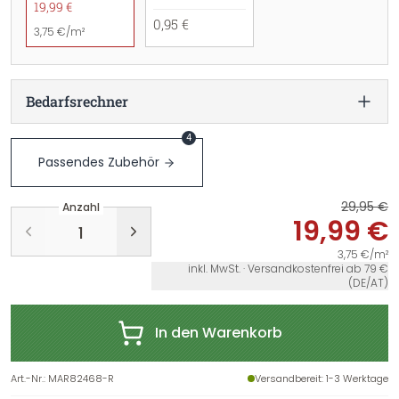
19,99 €
0,95 €
3,75 €/m²
Bedarfsrechner
4
Passendes Zubehör
29,95 €
Anzahl
19,99 €
3,75 €/m²
inkl. MwSt. · Versandkostenfrei ab 79 €
(DE/AT)
In den Warenkorb
Art.-Nr.
:
MAR82468-R
Versandbereit
: 1-3 Werktage