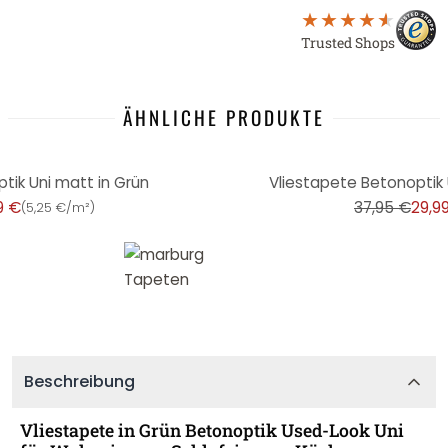
Trusted Shops
ÄHNLICHE PRODUKTE
-21%
tik Uni matt in Grün
Vliestapete Betonoptik 
9 €
37,95 €
29,9
(
5,25 €/m²
)
Beschreibung
Vliestapete in Grün Betonoptik Used-Look Uni