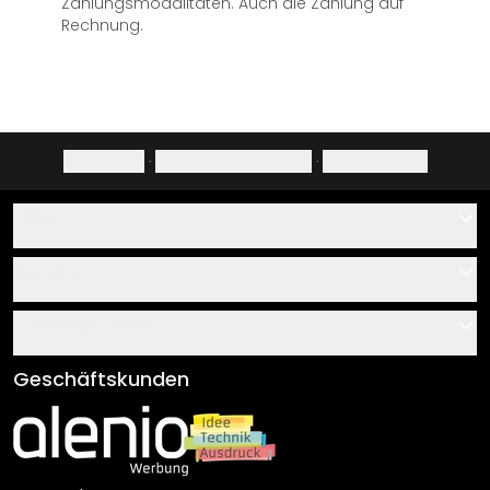
Zahlungsmodalitäten. Auch die Zahlung auf
Rechnung.
Impressum
·
Datenschutzerklärung
·
Widerrufsrecht
Hilfe
Kontakt
Service
Über uns
Gutscheine
Informationen
Fragen & Antworten
Klebe- und Montageanleitungen
AGB
Geschäftskunden
Material Übersicht
Impressum
Newsletter An-/Abmeldung
Versand & Zahlung
Sendungsverfolgung
Rücksendung