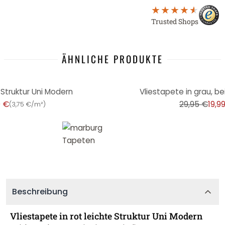
Trusted Shops
ÄHNLICHE PRODUKTE
-33%
 Struktur Uni Modern
Vliestapete in grau, be
9 €
29,95 €
19,9
(
3,75 €/m²
)
Beschreibung
Vliestapete in rot leichte Struktur Uni Modern