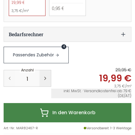
19,99 €
0,95 €
3,75 €/m²
Bedarfsrechner
4
Passendes Zubehör
29,95 €
Anzahl
19,99 €
3,75 €/m²
inkl. MwSt. · Versandkostenfrei ab 79 €
(DE/AT)
In den Warenkorb
Art.-Nr.
:
MAR82467-R
Versandbereit
: 1-3 Werktage