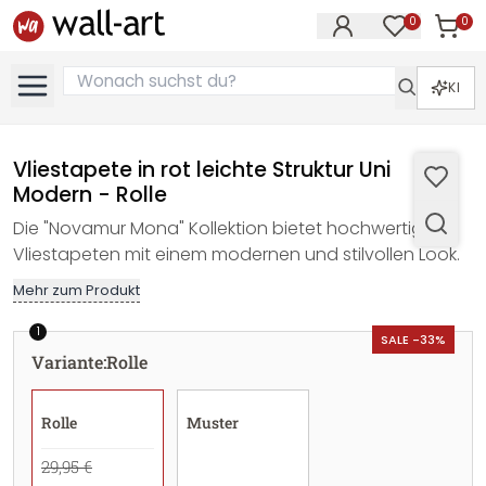
0
0
Artike
Artikel im M
KI
Vliestapete in rot leichte Struktur Uni
Modern - Rolle
Die "Novamur Mona" Kollektion bietet hochwertige
Vliestapeten mit einem modernen und stilvollen Look.
Mehr zum Produkt
1
SALE -33%
Variante
:
Rolle
Rolle
Muster
29,95 €