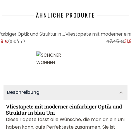
ÄHNLICHE PRODUKTE
-33%
Vliestapete mit moderner einfarbiger Optik und Struktur in braun Uni
99 €
47,45 €
31,
(
6 €/m²
)
Beschreibung
Vliestapete mit moderner einfarbiger Optik und
Struktur in blau Uni
Diese Tapete fasst alle Wünsche, die man an ein Uni
haben kann, aufs Perfekteste zusammen. Sie ist