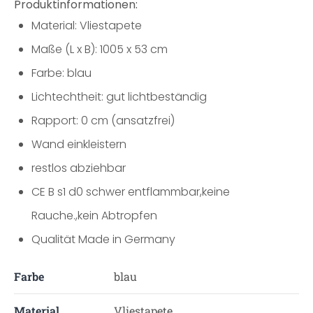
Produktinformationen:
Material: Vliestapete
Maße (L x B): 1005 x 53 cm
Farbe: blau
Lichtechtheit: gut lichtbeständig
Rapport: 0 cm (ansatzfrei)
Wand einkleistern
restlos abziehbar
CE B s1 d0 schwer entflammbar,keine
Rauche.,kein Abtropfen
Qualität Made in Germany
Farbe
blau
Material
Vliestapete