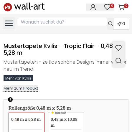
0
0
Artike
Artikel im M
KI
Mustertapete Kvilis - Tropic Flair - 0,48 m x
5,28 m
Mustertapeten - zeitlos schöne Designs immer wieder
neu im Trend!
Mehr von
Kvilis
Mehr zum Produkt
1
Rollengröße
:
0,48 m x 5,28 m
★
beliebt
0,48 m x 5,28 m
0,48 m x 10,08
m