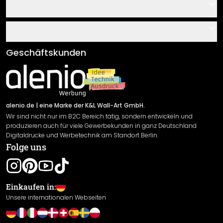
Kontakt
Service
Über uns
Gutscheine
Informationen
Fragen & Antworten
Klebe- und Montageanleitungen
AGB
Geschäftskunden
Material Übersicht
Impressum
Newsletter An-/Abmeldung
Versand & Zahlung
Sendungsverfolgung
Rücksendung
alenio.de
| eine Marke der K&L Wall-Art GmbH.
Wir sind nicht nur im B2C Bereich tätig, sondern entwickeln und
Widerrufsrecht
produzieren auch für viele Gewerbekunden in ganz Deutschland
Datenschutzerklärung
Digitaldrucke und Werbetechnik am Standort Berlin.
Folge uns
Gewährleistung
Leistungserklärung / CE-Zeichen
Cookie Einstellungen
Einkaufen in:
Unsere internationalen Webseiten