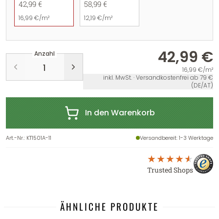
42,99 €
58,99 €
16,99 €/m²
12,19 €/m²
42,99 €
Anzahl
16,99 €/m²
inkl. MwSt. · Versandkostenfrei ab 79 €
(DE/AT)
In den Warenkorb
Art.-Nr.
:
KT1501A-11
Versandbereit
: 1-3 Werktage
Trusted Shops
ÄHNLICHE PRODUKTE