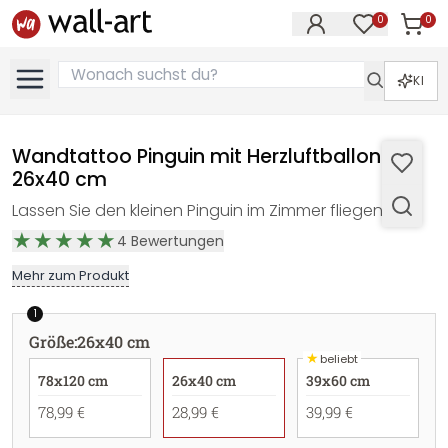
0
0
Artike
Artikel im M
KI
Wandtattoo Pinguin mit Herzluftballon -
26x40 cm
Lassen Sie den kleinen Pinguin im Zimmer fliegen!
4
Bewertungen
Mehr zum Produkt
1
Größe
:
26x40 cm
★
beliebt
78x120 cm
26x40 cm
39x60 cm
78,99 €
28,99 €
39,99 €