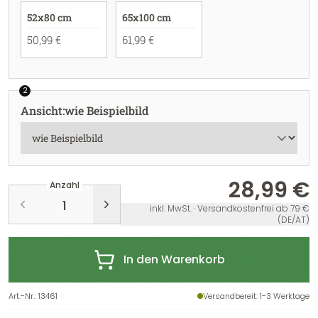
52x80 cm
65x100 cm
50,99 €
61,99 €
2
Ansicht
:
wie Beispielbild
28,99 €
Anzahl
inkl. MwSt. · Versandkostenfrei ab 79 €
(DE/AT)
In den Warenkorb
Art.-Nr.
:
13461
Versandbereit
: 1-3 Werktage