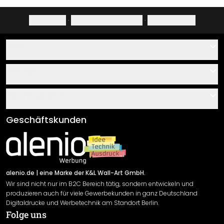
Impressum
·
Datenschutzerklärung
·
Widerrufsrecht
Hilfe
Kontakt
Service
Über uns
Gutscheine
Informationen
Fragen & Antworten
Klebe- und Montageanleitungen
AGB
Geschäftskunden
Material Übersicht
Impressum
Newsletter An-/Abmeldung
Versand & Zahlung
Sendungsverfolgung
Rücksendung
alenio.de
| eine Marke der K&L Wall-Art GmbH.
Wir sind nicht nur im B2C Bereich tätig, sondern entwickeln und
Widerrufsrecht
produzieren auch für viele Gewerbekunden in ganz Deutschland
Datenschutzerklärung
Digitaldrucke und Werbetechnik am Standort Berlin.
Folge uns
Gewährleistung