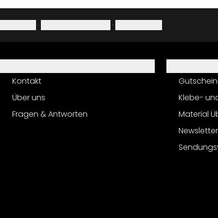
Impressum
·
Datenschutzerklärung
·
Widerrufsrecht
Hilfe
Service
Kontakt
Gutschein
Über uns
Klebe- un
Fragen & Antworten
Material Ü
Newslette
Sendungs