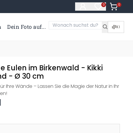
0
Artikel i
0
Artikel im Merk
n
Dein Foto auf...
KI
le Eulen im Birkenwald - Kikki
nd - Ø 30 cm
ür Ihre Wände – Lassen Sie die Magie der Natur in Ihr
en!