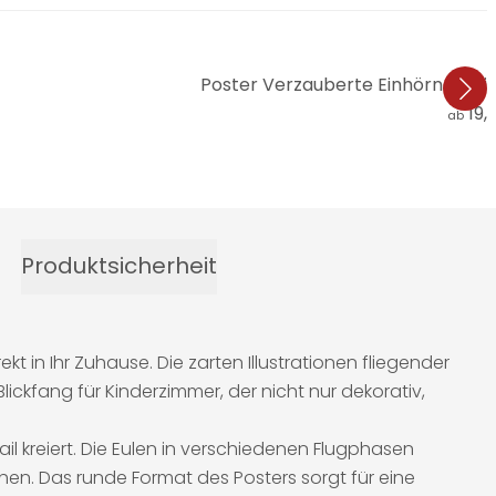
Poster Verzauberte Einhörner mit K
19,
ab
Produktsicherheit
t in Ihr Zuhause. Die zarten Illustrationen fliegender
ckfang für Kinderzimmer, der nicht nur dekorativ,
ail kreiert. Die Eulen in verschiedenen Flugphasen
ihen. Das runde Format des Posters sorgt für eine