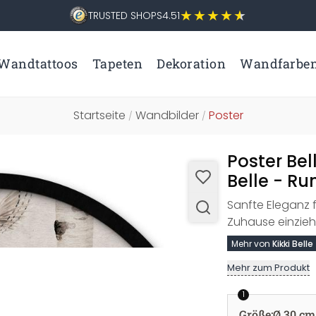
TRUSTED SHOPS
4.51
Wandtattoos
Tapeten
Dekoration
Wandfarbe
Startseite
Wandbilder
Poster
/
/
Poster Bel
Belle - Ru
Sanfte Eleganz f
Zuhause einzieh
Mehr von
Kikki Belle
Mehr zum Produkt
1
Größe
:
Ø 30 cm