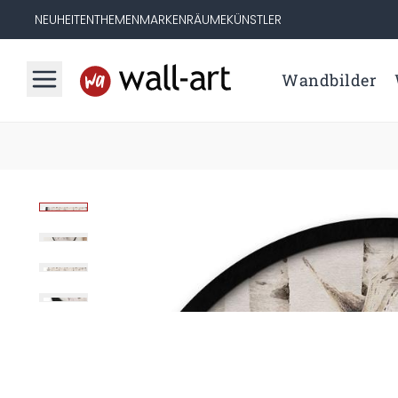
NEUHEITEN
THEMEN
MARKEN
RÄUME
KÜNSTLER
Wandbilder