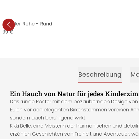
- Wald der Rehe - Rund
9,99 €
Beschreibung
Ma
Ein Hauch von Natur für jedes Kinderzi
Das runde Poster mit dem bezaubernden Design von Kikki 
Eulen vor den eleganten Birkenstämmen vereinen Anmut 
sondern auch beruhigend wirkt.
Kikki Belle, eine Meisterin der harmonischen und detail
erzählen Geschichten von Freiheit und Abenteuer, währ