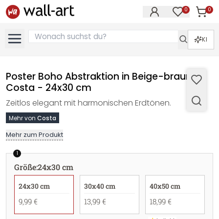
0
0
Artike
Artikel im M
KI
Poster Boho Abstraktion in Beige-braun -
Costa - 24x30 cm
Zeitlos elegant mit harmonischen Erdtönen.
Mehr von
Costa
Mehr zum Produkt
1
Größe
:
24x30 cm
24x30 cm
30x40 cm
40x50 cm
9,99 €
13,99 €
18,99 €