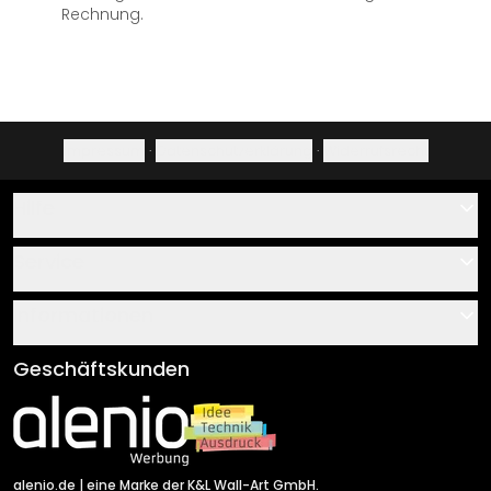
Rechnung.
Impressum
·
Datenschutzerklärung
·
Widerrufsrecht
Hilfe
Kontakt
Service
Über uns
Gutscheine
Informationen
Fragen & Antworten
Klebe- und Montageanleitungen
AGB
Geschäftskunden
Material Übersicht
Impressum
Newsletter An-/Abmeldung
Versand & Zahlung
Sendungsverfolgung
Rücksendung
alenio.de
| eine Marke der K&L Wall-Art GmbH.