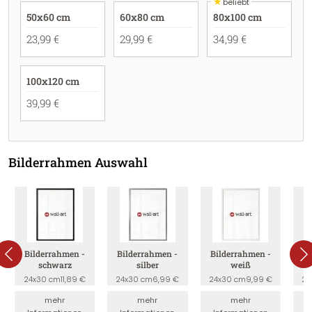
★
beliebt
50x60 cm
60x80 cm
80x100 cm
23,99 €
29,99 €
34,99 €
100x120 cm
39,99 €
Bilderrahmen Auswahl
Bilderrahmen -
Bilderrahmen -
Bilderrahmen -
B
schwarz
silber
weiß
24x30 cm
11,89 €
24x30 cm
6,99 €
24x30 cm
9,99 €
24
mehr
mehr
mehr