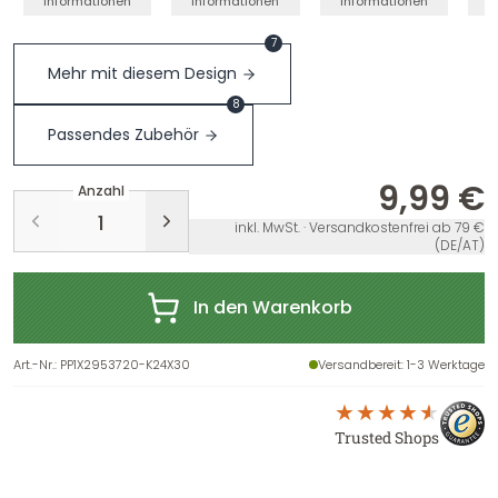
Informationen
Informationen
Informationen
I
7
Mehr mit diesem Design
8
Passendes Zubehör
9,99 €
Anzahl
inkl. MwSt. · Versandkostenfrei ab 79 €
(DE/AT)
In den Warenkorb
Art.-Nr.
:
PP1X2953720-K24X30
Versandbereit
: 1-3 Werktage
Trusted Shops