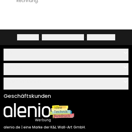
Rechnung.
Impressum
·
Datenschutzerklärung
·
Widerrufsrecht
Hilfe
Kontakt
Service
Über uns
Gutscheine
Informationen
Fragen & Antworten
Klebe- und Montageanleitungen
AGB
Geschäftskunden
Material Übersicht
Impressum
Newsletter An-/Abmeldung
Versand & Zahlung
Sendungsverfolgung
Rücksendung
alenio.de
| eine Marke der K&L Wall-Art GmbH.