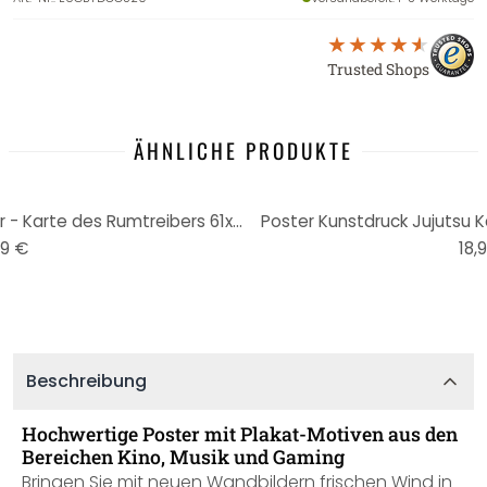
Trusted Shops
ÄHNLICHE PRODUKTE
Poster, Filmposter Harry Potter - Karte des Rumtreibers 61x91,5 cm
Poster Kunstdruck Jujutsu Ka
99 €
18,
Beschreibung
Hochwertige Poster mit Plakat-Motiven aus den
Bereichen Kino, Musik und Gaming
Bringen Sie mit neuen Wandbildern frischen Wind in