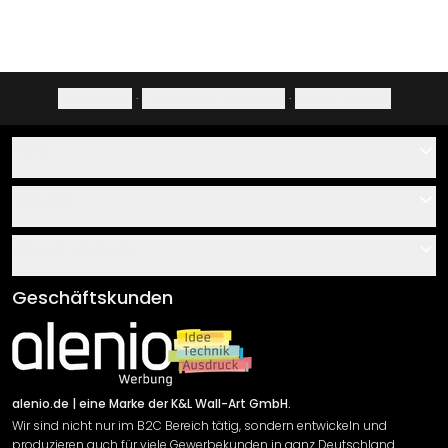
Impressum
·
Datenschutzerklärung
·
Widerrufsrecht
Hilfe
Kontakt
Service
Über uns
Gutscheine
Informationen
Fragen & Antworten
Klebe- und Montageanleitungen
AGB
Geschäftskunden
Material Übersicht
Impressum
Newsletter An-/Abmeldung
Versand & Zahlung
Sendungsverfolgung
Rücksendung
alenio.de
| eine Marke der K&L Wall-Art GmbH.
Wir sind nicht nur im B2C Bereich tätig, sondern entwickeln und
Widerrufsrecht
produzieren auch für viele Gewerbekunden in ganz Deutschland