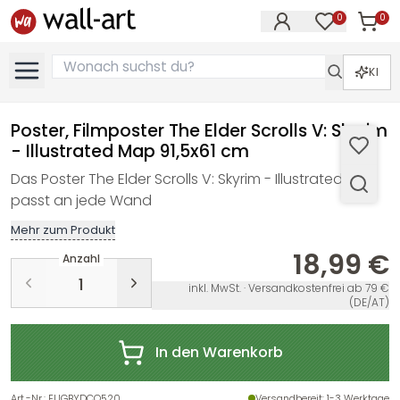
0
0
Artike
Artikel im M
KI
Poster, Filmposter The Elder Scrolls V: Skyrim
- Illustrated Map 91,5x61 cm
Das Poster The Elder Scrolls V: Skyrim - Illustrated Map
passt an jede Wand
Mehr zum Produkt
18,99 €
Anzahl
inkl. MwSt. · Versandkostenfrei ab 79 €
(DE/AT)
In den Warenkorb
Art.-Nr.
:
EUGBYDCO520
Versandbereit
: 1-3 Werktage