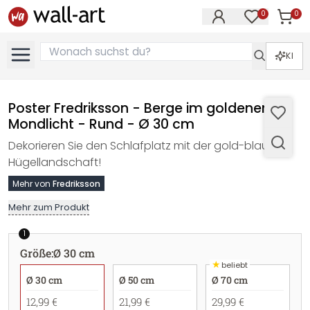
0
0
Artike
Artikel im M
KI
Poster Fredriksson - Berge im goldenen
Mondlicht - Rund - Ø 30 cm
Dekorieren Sie den Schlafplatz mit der gold-blauen
Hügellandschaft!
Mehr von
Fredriksson
Mehr zum Produkt
1
Größe
:
Ø 30 cm
★
beliebt
Ø 30 cm
Ø 50 cm
Ø 70 cm
12,99 €
21,99 €
29,99 €