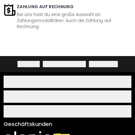
ZAHLUNG AUF RECHNUNG
Bei uns hast du eine große Auswahl an
Zahlungsmodalitäten. Auch die Zahlung auf
Rechnung.
Impressum
·
Datenschutzerklärung
·
Widerrufsrecht
Hilfe
Kontakt
Service
Über uns
Gutscheine
Informationen
Fragen & Antworten
Klebe- und Montageanleitungen
AGB
Geschäftskunden
Material Übersicht
Impressum