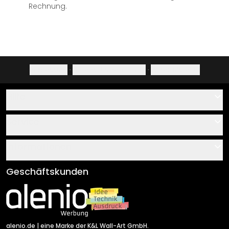
Rechnung.
Impressum
·
Datenschutzerklärung
·
Widerrufsrecht
Hilfe
Kontakt
Service
Über uns
Gutscheine
Informationen
Fragen & Antworten
Klebe- und Montageanleitungen
AGB
Geschäftskunden
Material Übersicht
Impressum
Newsletter An-/Abmeldung
Versand & Zahlung
Sendungsverfolgung
Rücksendung
alenio.de
| eine Marke der K&L Wall-Art GmbH.