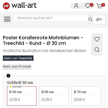
0
0
Artike
Artikel im M
KI
Poster Korallenrote Mohnblumen -
Treechild - Rund - Ø 30 cm
Grafische Illustration mit detailreichen Blüten.
Mehr von
Treechild
Mehr zum Produkt
1
Größe
:
Ø 30 cm
★
beliebt
Ø 30 cm
Ø 50 cm
Ø 70 cm
12,99 €
21,99 €
29,99 €