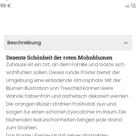
,99 €
12
ab
Beschreibung
Dezente Schönheit der roten Mohnblumen
Zuhause ist ein Ort, an dem Familie und Gäste sich
wohlfühlen sollen. Dieses runde Poster bietet der
Umgebung eine einladende Atmosphäre. Mit der
Blumen Illustration von Treechild können leere
Wände farbenfroh und ästhetisch dekoriert werden.
Die orangen Blüten strahlen Positivität aus und
sorgen für einen schönen Eyecatcher im Raum. Die
blühenden Naturschönheiten bringen jede Wand
zum Strahlen.
Das Poster überzeugt mit seiner abstrakten