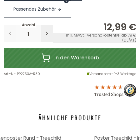
5
Passendes Zubehör
12,99 €
Anzahl
inkl. MwSt. · Versandkostenfrei ab 79 €
(DE/AT)
In den Warenkorb
Art.-Nr.
:
PP2753A-R30
Versandbereit
: 1-3 Werktage
Trusted Shops
ÄHNLICHE PRODUKTE
menposter Rund - Treechild
Poster Treechild - 