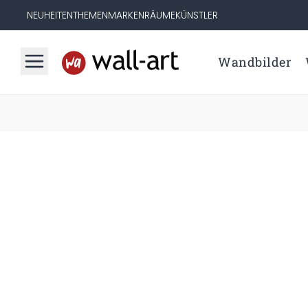
NEUHEITEN
THEMEN
MARKEN
RÄUME
KÜNSTLER
Wandbilder