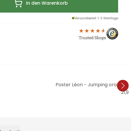
In den Warenkorb
Versandbereit
: 1-3 Werktage
Trusted Shops
Poster Léon - Jumping oranges i
21,9