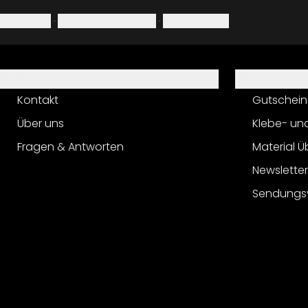
Impressum
·
Datenschutzerklärung
·
Widerrufsrecht
Hilfe
Service
Kontakt
Gutschein
Über uns
Klebe- un
Fragen & Antworten
Material Ü
Newslette
Sendungs