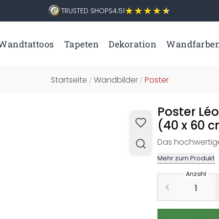
TRUSTED SHOPS
4.51
Wandtattoos
Tapeten
Dekoration
Wandfarbe
Startseite
Wandbilder
Poster
/
/
Poster Léo
(40 x 60 
Das hochwertige
Mehr zum Produkt
Anzahl