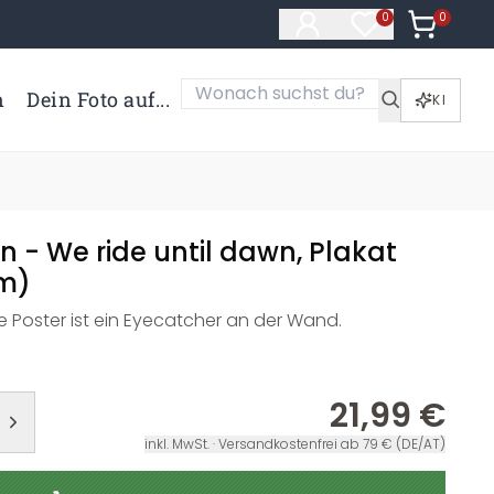
0
Artikel i
0
Artikel im Merk
n
Dein Foto auf...
KI
n - We ride until dawn, Plakat
cm)
 Poster ist ein Eyecatcher an der Wand.
21,99 €
inkl. MwSt. · Versandkostenfrei ab 79 € (DE/AT)