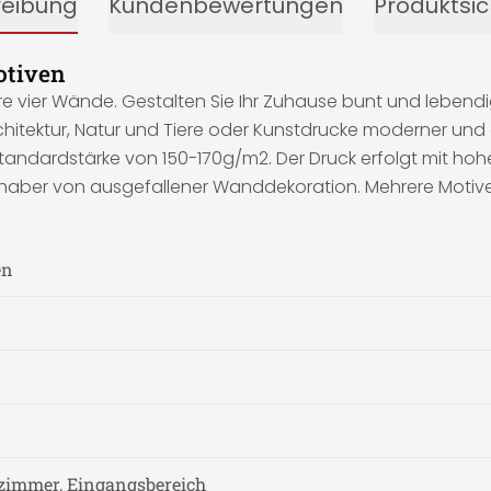
reibung
Kundenbewertungen
Produktsic
otiven
hre vier Wände. Gestalten Sie Ihr Zuhause bunt und lebend
hitektur, Natur und Tiere oder Kunstdrucke moderner und alt
Standardstärke von 150-170g/m2. Der Druck erfolgt mit hoh
e Liebhaber von ausgefallener Wanddekoration. Mehrere Mot
en
zimmer, Eingangsbereich