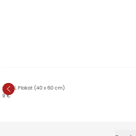
me well, Plakat (40 x 60 cm)
,99 €