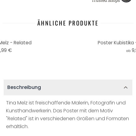
Trusted Shops
ÄHNLICHE PRODUKTE
Melz - Related
Poster Kubistika
,99 €
9
ab
Beschreibung
Tina Melz ist freischaffende Malerin, Fotografin und
Kunsthandwerkerin. Das Poster mit dem Motiv
"Related" ist in verschiedenen Größen und Formaten
erhältlich.