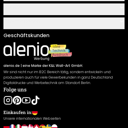
Kontakt
Service
Über uns
Gutscheine
Informationen
Fragen & Antworten
Klebe- und Montageanleitungen
AGB
Geschäftskunden
Material Übersicht
Impressum
Newsletter An-/Abmeldung
Versand & Zahlung
Sendungsverfolgung
Rücksendung
alenio.de
| eine Marke der K&L Wall-Art GmbH.
Wir sind nicht nur im B2C Bereich tätig, sondern entwickeln und
Widerrufsrecht
produzieren auch für viele Gewerbekunden in ganz Deutschland
Datenschutzerklärung
Digitaldrucke und Werbetechnik am Standort Berlin.
Folge uns
Gewährleistung
Leistungserklärung / CE-Zeichen
Cookie Einstellungen
Einkaufen in:
Unsere internationalen Webseiten