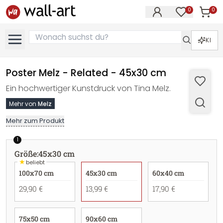
0
0
Artike
Artikel im M
KI
Poster Melz - Related - 45x30 cm
Ein hochwertiger Kunstdruck von Tina Melz.
Mehr von
Melz
Mehr zum Produkt
1
Größe
:
45x30 cm
★
beliebt
100x70 cm
45x30 cm
60x40 cm
29,90 €
13,99 €
17,90 €
75x50 cm
90x60 cm