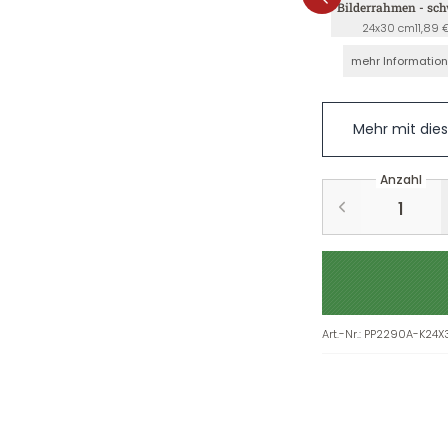
Bilderrahmen - sc
24x30 cm
11,89 
mehr Informatio
Mehr mit die
Anzahl
Art.-Nr.
:
PP2290A-K24X