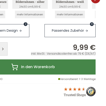
hwarz
Bilderrahmen - silber
Bilderrahmen - weiß
Bilderr
€
24x30 cm
6,99 €
24x30 cm
9,99 €
24x3
nen
mehr Informationen
mehr Informationen
mehr I
2
8
sem Design
Passendes Zubehör
9,99 €
inkl. MwSt. · Versandkostenfrei ab 79 € (DE/AT)
In den Warenkorb
30
Versandbereit
: 1-3 Werktage
Trusted Shops