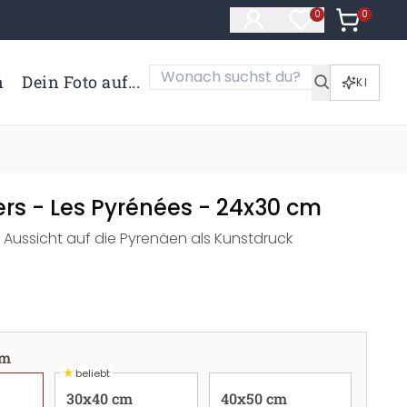
0
Artikel i
0
Artikel im Merk
n
Dein Foto auf...
KI
ers - Les Pyrénées - 24x30 cm
Aussicht auf die Pyrenäen als Kunstdruck
cm
★
beliebt
30x40 cm
40x50 cm