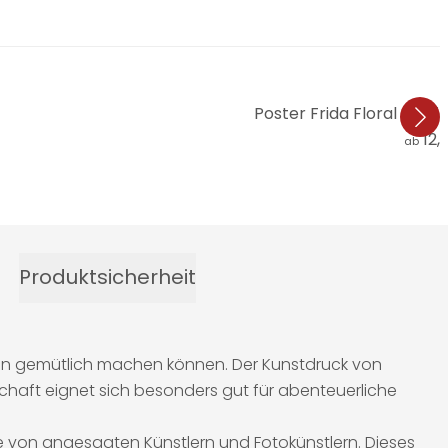
Poster Frida Floral Studio
12,
ab
Produktsicherheit
ven gemütlich machen können. Der Kunstdruck von
chaft eignet sich besonders gut für abenteuerliche
ve von angesagten Künstlern und Fotokünstlern. Dieses