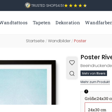
TRUSTED SHOPS
4.51
Wandtattoos
Tapeten
Dekoration
Wandfarbe
Startseite
Wandbilder
Poster
/
/
Poster Riv
Beeindruckende 
Mehr von
Rivers
Mehr zum Produkt
1
Größe
:
24x30 
24x30 cm