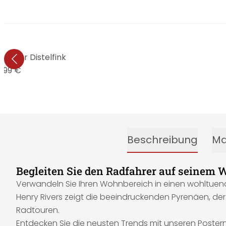
s - Der Distelfink
9,99 €
Beschreibung
Ma
Begleiten Sie den Radfahrer auf seinem W
Verwandeln Sie Ihren Wohnbereich in einen wohltuend
Henry Rivers zeigt die beeindruckenden Pyrenäen, der
Radtouren.
Entdecken Sie die neusten Trends mit unseren Postern