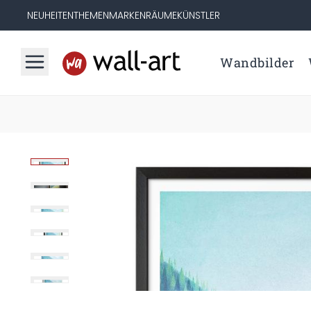
NEUHEITEN
THEMEN
MARKEN
RÄUME
KÜNSTLER
Wandbilder