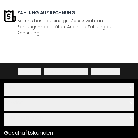
ZAHLUNG AUF RECHNUNG
Bei uns hast du eine große Auswahl an
Zahlungsmodalitäten. Auch die Zahlung auf
Rechnung.
Impressum
·
Datenschutzerklärung
·
Widerrufsrecht
Hilfe
Kontakt
Service
Über uns
Gutscheine
Informationen
Fragen & Antworten
Klebe- und Montageanleitungen
AGB
Geschäftskunden
Material Übersicht