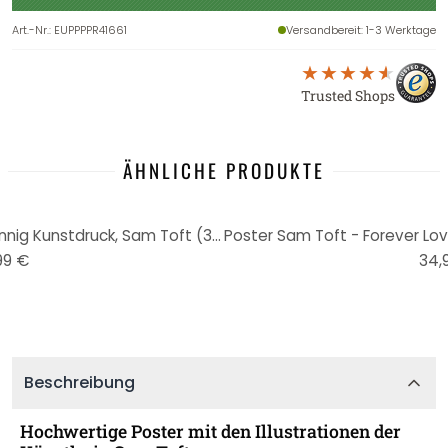
Art.-Nr.
:
EUPPPPR41661
Versandbereit
: 1-3 Werktage
Trusted Shops
ÄHNLICHE PRODUKTE
Poster Sam Toft - A New Beginnig Kunstdruck, Sam Toft (30 x 30 cm)
99 €
34,
Beschreibung
Hochwertige Poster mit den Illustrationen der