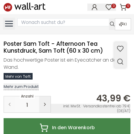
0
0
Artike
Artikel im M
KI
Poster Sam Toft - Afternoon Tea
Kunstdruck, Sam Toft (60 x 30 cm)
Das hochwertige Poster ist ein Eyecatcher an der
Wand.
Mehr von
Toft
Mehr zum Produkt
43,99 €
Anzahl
inkl. MwSt. · Versandkostenfrei ab 79 €
(DE/AT)
In den Warenkorb