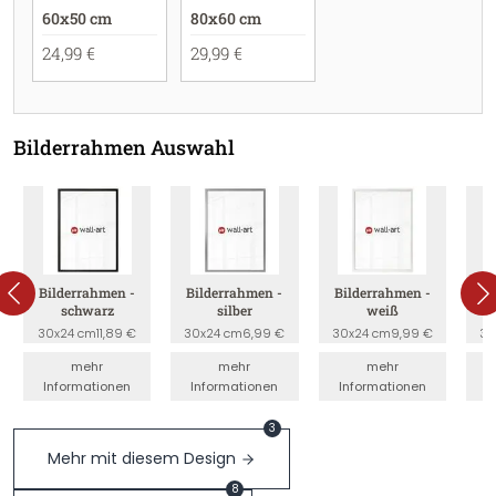
60x50 cm
80x60 cm
24,99 €
29,99 €
Bilderrahmen Auswahl
Bilderrahmen -
Bilderrahmen -
Bilderrahmen -
B
schwarz
silber
weiß
30x24 cm
11,89 €
30x24 cm
6,99 €
30x24 cm
9,99 €
30
mehr
mehr
mehr
Informationen
Informationen
Informationen
I
3
Mehr mit diesem Design
8