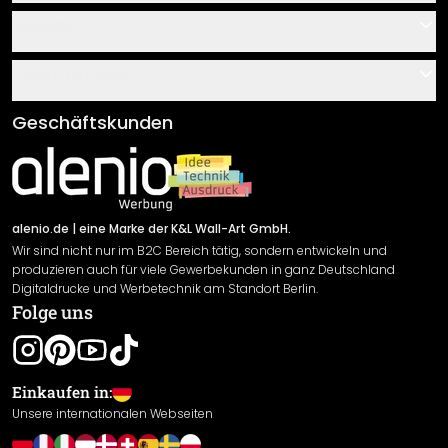
Kontakt
Service
Über uns
Gutscheine
Informationen
Fragen & Antworten
Klebe- und Montageanleitungen
AGB
Geschäftskunden
Material Übersicht
Impressum
Newsletter An-/Abmeldung
Versand & Zahlung
Sendungsverfolgung
Rücksendung
alenio.de
| eine Marke der K&L Wall-Art GmbH.
Wir sind nicht nur im B2C Bereich tätig, sondern entwickeln und
Widerrufsrecht
produzieren auch für viele Gewerbekunden in ganz Deutschland
Datenschutzerklärung
Digitaldrucke und Werbetechnik am Standort Berlin.
Folge uns
Gewährleistung
Leistungserklärung / CE-Zeichen
Cookie Einstellungen
Einkaufen in:
Unsere internationalen Webseiten