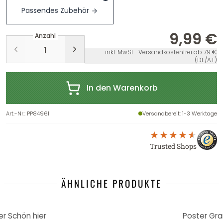
Passendes Zubehör
9,99 €
Anzahl
inkl. MwSt. · Versandkostenfrei ab 79 €
(DE/AT)
In den Warenkorb
Art.-Nr.
:
PP84961
Versandbereit
: 1-3 Werktage
Trusted Shops
ÄHNLICHE PRODUKTE
r Schön hier
Poster Gra