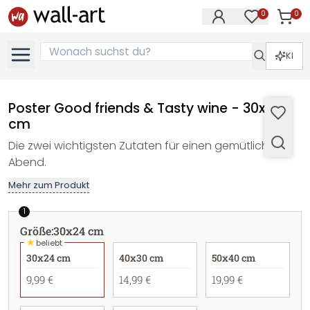
0
0
Artike
Artikel im M
KI
Poster Good friends & Tasty wine - 30x24
cm
Die zwei wichtigsten Zutaten für einen gemütlichen
Abend.
Mehr zum Produkt
1
Größe
:
30x24 cm
★
beliebt
30x24 cm
40x30 cm
50x40 cm
9,99 €
14,99 €
19,99 €