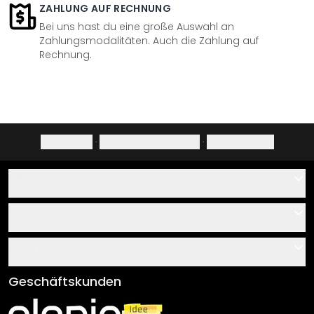
ZAHLUNG AUF RECHNUNG
Bei uns hast du eine große Auswahl an
Zahlungsmodalitäten. Auch die Zahlung auf
Rechnung.
Impressum
·
Datenschutzerklärung
·
Widerrufsrecht
Hilfe
Kontakt
Service
Über uns
Gutscheine
Informationen
Fragen & Antworten
Klebe- und Montageanleitungen
AGB
Geschäftskunden
Material Übersicht
Impressum