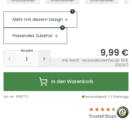
Informationen
Informationen
Informationen
I
5
Mehr mit diesem Design
8
Passendes Zubehör
9,99 €
Anzahl
inkl. MwSt. · Versandkostenfrei ab 79 €
(DE/AT)
In den Warenkorb
Art.-Nr.
:
PP87771
Versandbereit
: 1-3 Werktage
Trusted Shops