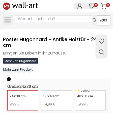
0
0
Artike
Artikel im M
KI
Poster Hugonnard - Antike Holztür - 24x30
cm
Bringen Sie Leben in Ihr Zuhause.
Mehr von
Hugonnard
Mehr zum Produkt
1
Größe
:
24x30 cm
★
beliebt
24x30 cm
30x40 cm
40x50 cm
9,99 €
14,99 €
19,99 €