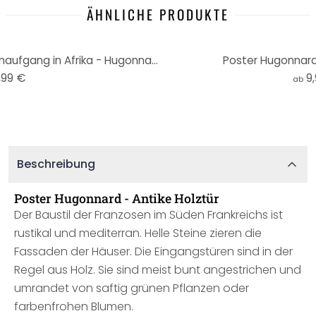
ÄHNLICHE PRODUKTE
Poster Strandküste bei Sonnenaufgang in Afrika - Hugonnard - Rund
Poster Hugonnard
,99 €
9
ab
Beschreibung
Poster Hugonnard - Antike Holztür
Der Baustil der Franzosen im Süden Frankreichs ist
rustikal und mediterran. Helle Steine zieren die
Fassaden der Häuser. Die Eingangstüren sind in der
Regel aus Holz. Sie sind meist bunt angestrichen und
umrandet von saftig grünen Pflanzen oder
farbenfrohen Blumen.