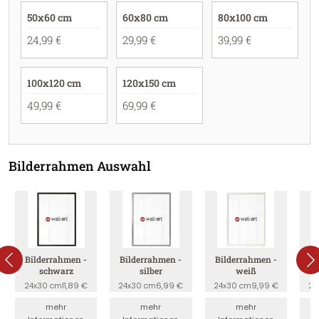
50x60 cm
60x80 cm
80x100 cm
24,99 €
29,99 €
39,99 €
100x120 cm
120x150 cm
49,99 €
69,99 €
Bilderrahmen Auswahl
Bilderrahmen -
Bilderrahmen -
Bilderrahmen -
B
schwarz
silber
weiß
24x30 cm
11,89 €
24x30 cm
6,99 €
24x30 cm
9,99 €
24
mehr
mehr
mehr