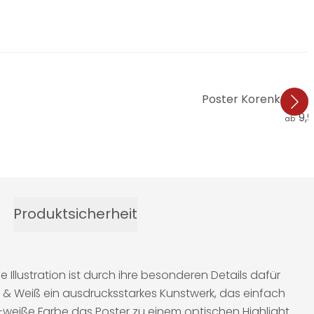
Poster Korenkova -
9,
ab
Produktsicherheit
Illustration ist durch ihre besonderen Details dafür
z & Weiß ein ausdrucksstarkes Kunstwerk, das einfach
weiße Farbe das Poster zu einem optischen Highlight