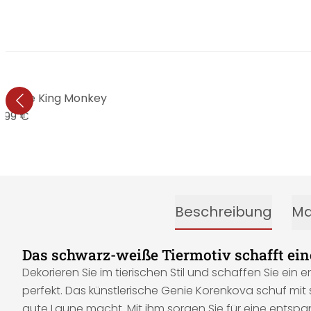
 - The King Monkey
9,99 €
Beschreibung
Ma
Das schwarz-weiße Tiermotiv schafft e
Dekorieren Sie im tierischen Stil und schaffen Sie ei
perfekt. Das künstlerische Genie Korenkova schuf mit
gute Laune macht. Mit ihm sorgen Sie für eine entsp