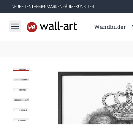
NEUHEITEN
THEMEN
MARKEN
RÄUME
KÜNSTLER
Wandbilder