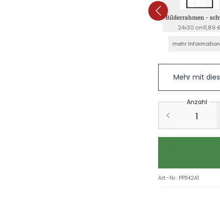
Bilderrahmen - sc
24x30 cm
11,89 
mehr Informatio
Mehr mit die
Anzahl
Art.-Nr.
:
PP1142A1