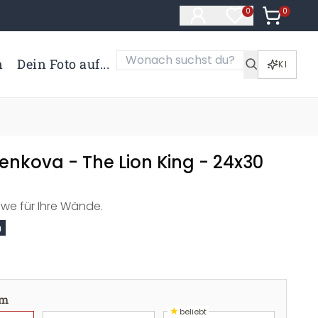
0
Artikel i
0
Artikel im Merk
n
Dein Foto auf...
KI
enkova - The Lion King - 24x30
we für Ihre Wände.
a
cm
★
beliebt