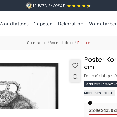
TRUSTED SHOPS
4.51
Wandtattoos
Tapeten
Dekoration
Wandfarbe
Startseite
Wandbilder
Poster
/
/
Poster Kor
cm
Der mächtige Lö
Mehr von
Korenkov
Mehr zum Produkt
1
Größe
:
24x30 