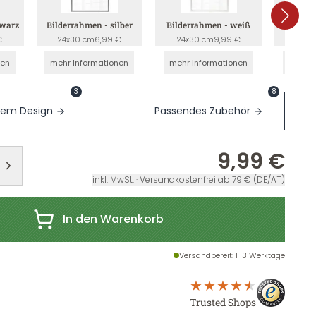
hwarz
Bilderrahmen - silber
Bilderrahmen - weiß
Bilderr
€
24x30 cm
6,99 €
24x30 cm
9,99 €
24x3
nen
mehr Informationen
mehr Informationen
mehr I
3
8
sem Design
Passendes Zubehör
9,99 €
inkl. MwSt. · Versandkostenfrei ab 79 € (DE/AT)
In den Warenkorb
Versandbereit
: 1-3 Werktage
Trusted Shops