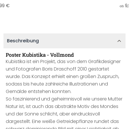
,99 €
9
ab
Beschreibung
Poster Kubistika - Vollmond
Kubistika ist ein Projekt, das von dem Grafikdesigner
und Fotografen Boris Draschoff 2010 gestartet
wurde. Das Konzept erhielt einen großen Zuspruch,
sodass bis heute zahlreiche Illustrationen und
Gemälde entstehen konnten.
So faszinierend und geheimnisvoll wie unsere Mutter
Natur ist, ist auch das abstrakte Motiv des Mondes
und der Sonne schlicht, aber eindrucksvoll
dargestellt. Eine weiße Getreidepflanze rundet das
schwarz dominierende Bild mit einer Leichtigkeit ab.