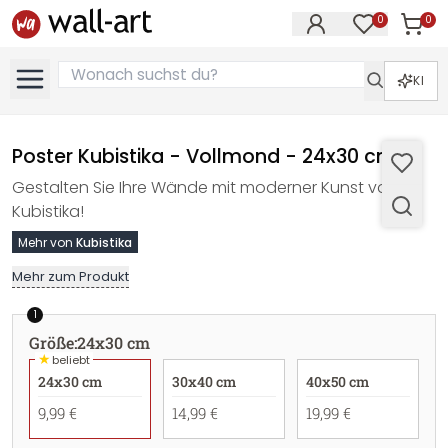
0
0
Artike
Artikel im M
KI
Poster Kubistika - Vollmond - 24x30 cm
Gestalten Sie Ihre Wände mit moderner Kunst von
Kubistika!
Mehr von
Kubistika
Mehr zum Produkt
1
Größe
:
24x30 cm
★
beliebt
24x30 cm
30x40 cm
40x50 cm
9,99 €
14,99 €
19,99 €