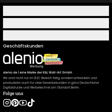
Hilfe
Kontakt
Service
Über uns
Gutscheine
Informationen
Fragen & Antworten
Klebe- und Montageanleitungen
AGB
Geschäftskunden
Material Übersicht
Impressum
Newsletter An-/Abmeldung
Versand & Zahlung
Sendungsverfolgung
Rücksendung
alenio.de
| eine Marke der K&L Wall-Art GmbH.
Wir sind nicht nur im B2C Bereich tätig, sondern entwickeln und
Widerrufsrecht
produzieren auch für viele Gewerbekunden in ganz Deutschland
Datenschutzerklärung
Digitaldrucke und Werbetechnik am Standort Berlin.
Folge uns
Gewährleistung
Leistungserklärung / CE-Zeichen