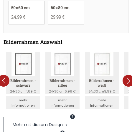
50x60 cm
60x80 cm
24,99 €
29,99 €
Bilderrahmen Auswahl
Bilderrahmen -
Bilderrahmen -
Bilderrahmen -
B
schwarz
silber
weiß
24x30 cm
11,89 €
24x30 cm
6,99 €
24x30 cm
9,99 €
24
mehr
mehr
mehr
Informationen
Informationen
Informationen
I
1
Mehr mit diesem Design