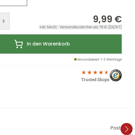
9,99 €
inkl. MwSt. · Versandkostenfrei ab 79 € (DE/AT)
In den Warenkorb
Versandbereit
: 1-3 Werktage
Trusted Shops
Poster Bl