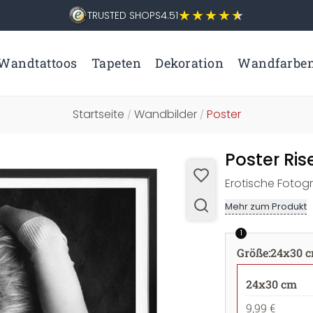
TRUSTED SHOPS
4.51
Wandtattoos
Tapeten
Dekoration
Wandfarbe
Startseite
Wandbilder
Poster
/
/
Poster Ris
Erotische Fotogr
Mehr zum Produkt
1
Größe
:
24x30 
24x30 cm
9,99 €