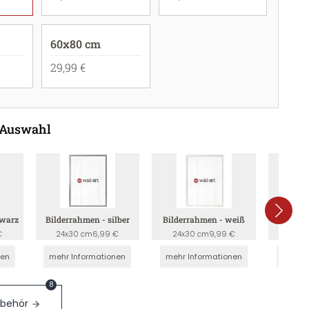
60x80 cm
29,99 €
 Auswahl
hwarz
Bilderrahmen - silber
Bilderrahmen - weiß
Bilderr
€
24x30 cm
6,99 €
24x30 cm
9,99 €
24x3
nen
mehr Informationen
mehr Informationen
mehr I
8
ubehör