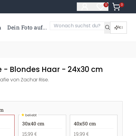
0
Artikel i
0
Artikel im Merk
n
Dein Foto auf...
KI
e - Blondes Haar - 24x30 cm
afie von Zachar Rise.
cm
★
beliebt
30x40 cm
40x50 cm
15,99 €
19,99 €