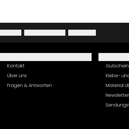
Impressum
·
Datenschutzerklärung
·
Widerrufsrecht
Hilfe
Service
Kontakt
Gutschein
Über uns
Klebe- un
Fragen & Antworten
Material Ü
Newslette
Sendungs