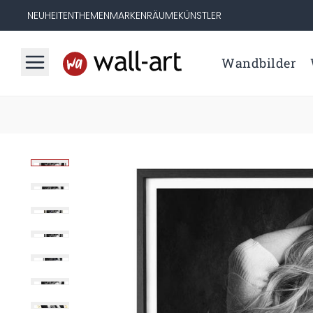
NEUHEITEN
THEMEN
MARKEN
RÄUME
KÜNSTLER
Wandbilder