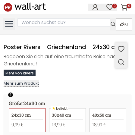
0
0
Artike
Artikel im M
KI
Poster Rivers - Griechenland - 24x30 cm
Begeben Sie sich auf eine traumhafte Reise nach
Griechenland!
Mehr von
Rivers
Mehr zum Produkt
1
Größe
:
24x30 cm
★
beliebt
24x30 cm
30x40 cm
40x50 cm
9,99 €
13,99 €
18,99 €