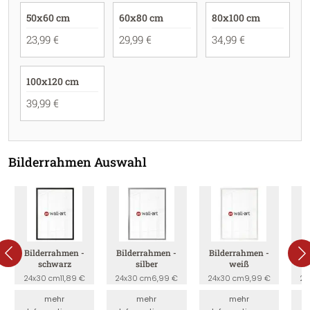
50x60 cm
60x80 cm
80x100 cm
23,99 €
29,99 €
34,99 €
100x120 cm
39,99 €
Bilderrahmen Auswahl
Bilderrahmen -
Bilderrahmen -
Bilderrahmen -
B
schwarz
silber
weiß
24x30 cm
11,89 €
24x30 cm
6,99 €
24x30 cm
9,99 €
24
mehr
mehr
mehr