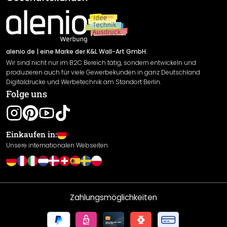
Material Übersicht
Impressum
Newsletter An-/Abmeldung
Versand & Zahlung
Sendungsverfolgung
Rücksendung
alenio.de
| eine Marke der K&L Wall-Art GmbH.
Wir sind nicht nur im B2C Bereich tätig, sondern entwickeln und
Widerrufsrecht
produzieren auch für viele Gewerbekunden in ganz Deutschland
Datenschutzerklärung
Digitaldrucke und Werbetechnik am Standort Berlin.
Folge uns
Gewährleistung
Leistungserklärung / CE-Zeichen
Cookie Einstellungen
Einkaufen in:
Unsere internationalen Webseiten
Zahlungsmöglichkeiten