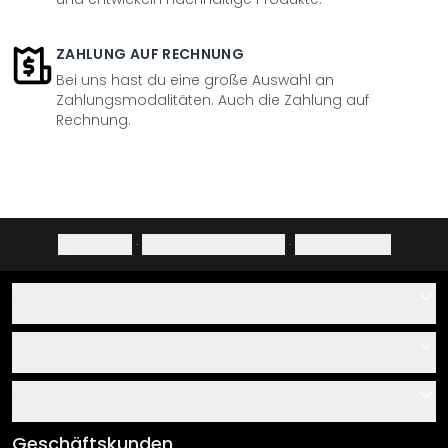
ZAHLUNG AUF RECHNUNG
Bei uns hast du eine große Auswahl an
Zahlungsmodalitäten. Auch die Zahlung auf
Rechnung.
Impressum
·
Datenschutzerklärung
·
Widerrufsrecht
Hilfe
Kontakt
Service
Über uns
Gutscheine
Informationen
Fragen & Antworten
Klebe- und Montageanleitungen
AGB
Geschäftskunden