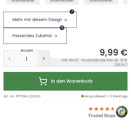
Informationen
Informationen
Informationen
I
7
Mehr mit diesem Design
8
Passendes Zubehör
9,99 €
Anzahl
inkl. MwSt. · Versandkostenfrei ab 79 €
(DE/AT)
In den Warenkorb
Art.-Nr.
:
PP1719A-K24X30
Versandbereit
: 1-3 Werktage
Trusted Shops