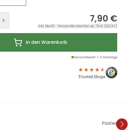
7,90 €
inkl. MwSt. · Versandkostenfrei ab 79 € (DE/AT)
In den Warenkorb
Versandbereit
: 1-3 Werktage
Trusted Shops
Poster - Th