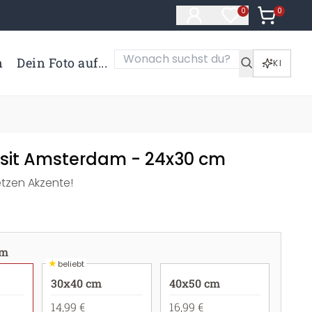
0
Artikel i
0
Artikel im Merk
n
Dein Foto auf...
KI
Visit Amsterdam - 24x30 cm
etzen Akzente!
cm
★
beliebt
30x40 cm
40x50 cm
14,99 €
16,99 €