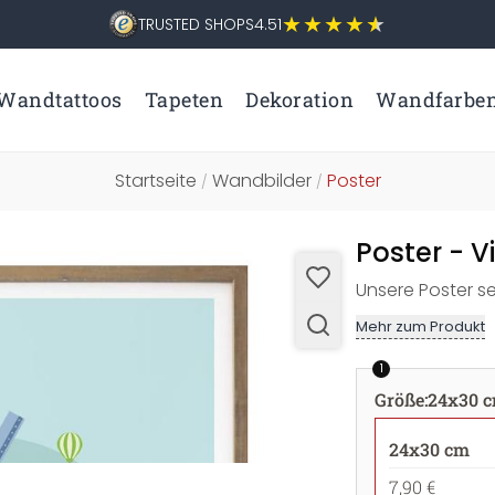
TRUSTED SHOPS
4.51
Wandtattoos
Tapeten
Dekoration
Wandfarbe
Startseite
Wandbilder
Poster
/
/
Poster - 
Unsere Poster s
Mehr zum Produkt
1
Größe
:
24x30 
24x30 cm
7,90 €