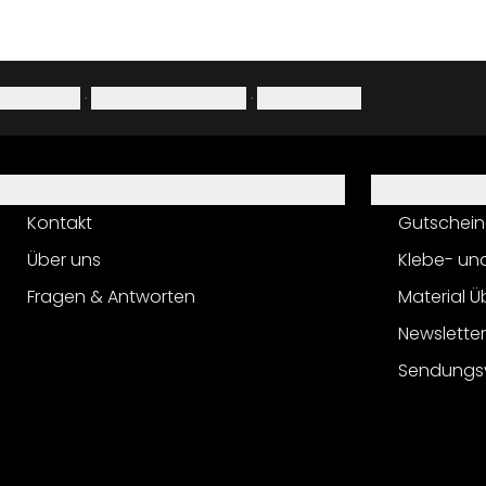
Impressum
·
Datenschutzerklärung
·
Widerrufsrecht
Hilfe
Service
Kontakt
Gutschein
Über uns
Klebe- un
Fragen & Antworten
Material Ü
Newslette
Sendungs