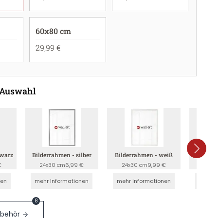
60x80 cm
29,99 €
 Auswahl
hwarz
Bilderrahmen - silber
Bilderrahmen - weiß
Bilderr
€
24x30 cm
6,99 €
24x30 cm
9,99 €
24x3
nen
mehr Informationen
mehr Informationen
mehr I
8
ubehör