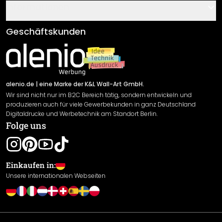
Gutscheine
Informationen
Fragen & Antworten
Klebe- und Montageanleitungen
AGB
Geschäftskunden
Material Übersicht
Impressum
Newsletter An-/Abmeldung
Versand & Zahlung
Sendungsverfolgung
Rücksendung
alenio.de
| eine Marke der K&L Wall-Art GmbH.
Wir sind nicht nur im B2C Bereich tätig, sondern entwickeln und
Widerrufsrecht
produzieren auch für viele Gewerbekunden in ganz Deutschland
Datenschutzerklärung
Digitaldrucke und Werbetechnik am Standort Berlin.
Folge uns
Gewährleistung
Leistungserklärung / CE-Zeichen
Cookie Einstellungen
Einkaufen in:
Unsere internationalen Webseiten