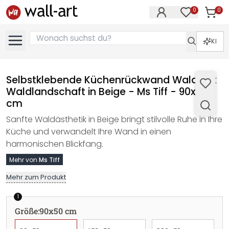
0
0
Artike
Artikel im M
KI
Selbstklebende Küchenrückwand Wald mit
Waldlandschaft in Beige - Ms Tiff - 90x50
cm
Sanfte Waldästhetik in Beige bringt stilvolle Ruhe in Ihre
Küche und verwandelt Ihre Wand in einen
harmonischen Blickfang.
Mehr von
Ms Tiff
Mehr zum Produkt
1
Größe
:
90x50 cm