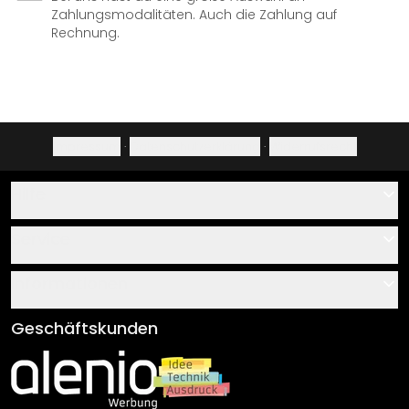
Zahlungsmodalitäten. Auch die Zahlung auf
Rechnung.
Impressum
·
Datenschutzerklärung
·
Widerrufsrecht
Hilfe
Kontakt
Service
Über uns
Gutscheine
Informationen
Fragen & Antworten
Klebe- und Montageanleitungen
AGB
Geschäftskunden
Material Übersicht
Impressum
Newsletter An-/Abmeldung
Versand & Zahlung
Sendungsverfolgung