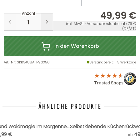
49,99 €
Anzahl
inkl. MwSt. · Versandkostenfrei ab 79 €
(DE/AT)
In den Warenkorb
Art.-Nr.
:
SKR3488A-P90X50
Versandbereit
: 1-3 Werktage
Trusted Shops
ÄHNLICHE PRODUKTE
Selbstklebende Küchenrückwand Waldmagie im Morgennebel Beige - Ms Tiff
,99 €
49
ab