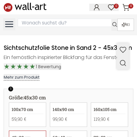
0
0
Artike
Artikel im M
KI
Sichtschutzfolie Stone in Sand 2 - 45x30 cm
Ein fernöstlich inspirierter Blickfang für das Fenster.
1
Bewertung
Mehr zum Produkt
1
Größe
:
45x30 cm
100x70 cm
140x90 cm
160x105 cm
59,90 €
99,90 €
119,90 €