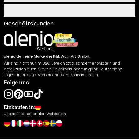
Über uns
Gutscheine
Informationen
Fragen & Antworten
Klebe- und Montageanleitungen
AGB
Geschäftskunden
Material Übersicht
Impressum
Newsletter An-/Abmeldung
Versand & Zahlung
Sendungsverfolgung
Rücksendung
alenio.de
| eine Marke der K&L Wall-Art GmbH.
Wir sind nicht nur im B2C Bereich tätig, sondern entwickeln und
Widerrufsrecht
produzieren auch für viele Gewerbekunden in ganz Deutschland
Datenschutzerklärung
Digitaldrucke und Werbetechnik am Standort Berlin.
Folge uns
Gewährleistung
Leistungserklärung / CE-Zeichen
Cookie Einstellungen
Einkaufen in:
Unsere internationalen Webseiten