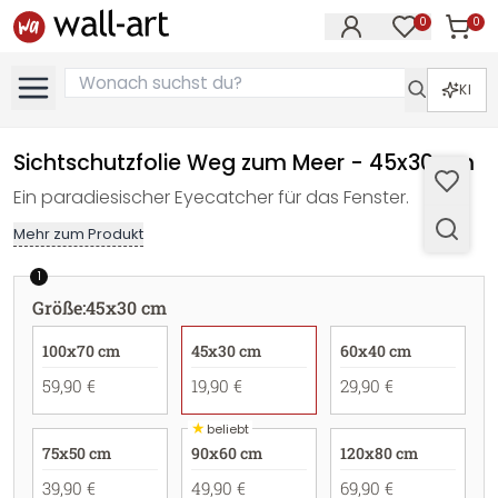
0
0
Artike
Artikel im M
KI
Sichtschutzfolie Weg zum Meer - 45x30 cm
Ein paradiesischer Eyecatcher für das Fenster.
Mehr zum Produkt
1
Größe
:
45x30 cm
100x70 cm
45x30 cm
60x40 cm
59,90 €
19,90 €
29,90 €
★
beliebt
75x50 cm
90x60 cm
120x80 cm
39,90 €
49,90 €
69,90 €