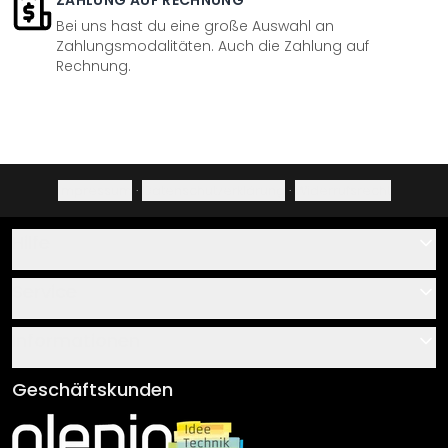
ZAHLUNG AUF RECHNUNG
Bei uns hast du eine große Auswahl an
Zahlungsmodalitäten. Auch die Zahlung auf
Rechnung.
Impressum
·
Datenschutzerklärung
·
Widerrufsrecht
Hilfe
Kontakt
Service
Über uns
Gutscheine
Informationen
Fragen & Antworten
Klebe- und Montageanleitungen
AGB
Geschäftskunden
Material Übersicht
Impressum
Newsletter An-/Abmeldung