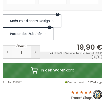
7
Mehr mit diesem Design
1
Passendes Zubehör
19,90 €
Anzahl
inkl. MwSt. · Versandkostenfrei ab 79 €
(DE/AT)
In den Warenkorb
Art.-Nr.
:
FS43421
Versandbereit
: 1-3 Werktage
Trusted Shops