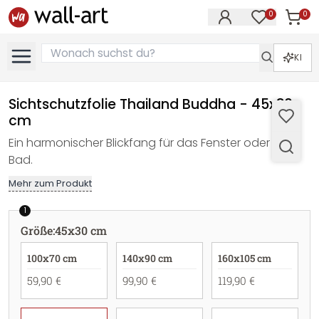
0
0
Artike
Artikel im M
KI
Sichtschutzfolie Thailand Buddha - 45x30
cm
Ein harmonischer Blickfang für das Fenster oder das
Bad.
Mehr zum Produkt
1
Größe
:
45x30 cm
100x70 cm
140x90 cm
160x105 cm
59,90 €
99,90 €
119,90 €