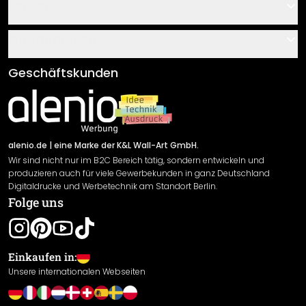
Kontakt
Service
Über uns
Gutscheine
Informationen
Fragen & Antworten
Klebe- und Montageanleitungen
AGB
Geschäftskunden
Material Übersicht
Impressum
Newsletter An-/Abmeldung
Versand & Zahlung
Sendungsverfolgung
Rücksendung
alenio.de
| eine Marke der K&L Wall-Art GmbH.
Wir sind nicht nur im B2C Bereich tätig, sondern entwickeln und
Widerrufsrecht
produzieren auch für viele Gewerbekunden in ganz Deutschland
Datenschutzerklärung
Digitaldrucke und Werbetechnik am Standort Berlin.
Folge uns
Gewährleistung
Leistungserklärung / CE-Zeichen
Cookie Einstellungen
Einkaufen in:
Unsere internationalen Webseiten