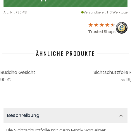
Art.-Nr.
:
FS31431
Versandbereit
: 1-3 Werktage
Trusted Shops
ÄHNLICHE PRODUKTE
e Buddha Gesicht
Sichtschutzfolie 
,90 €
19
ab
Beschreibung
Die Sichtschutzfolie mit dem Motiv von einer