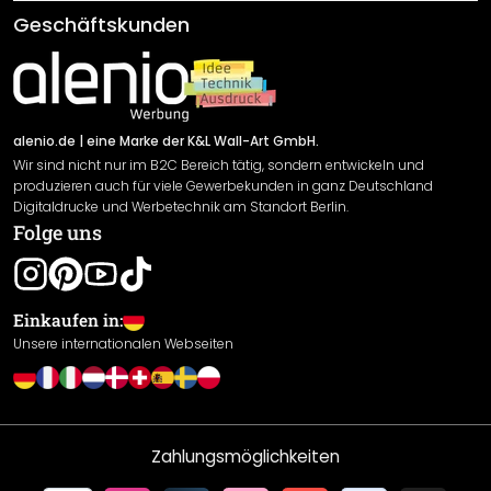
Klebe- und Montageanleitungen
AGB
Geschäftskunden
Material Übersicht
Impressum
Newsletter An-/Abmeldung
Versand & Zahlung
Sendungsverfolgung
Rücksendung
alenio.de
| eine Marke der K&L Wall-Art GmbH.
Wir sind nicht nur im B2C Bereich tätig, sondern entwickeln und
Widerrufsrecht
produzieren auch für viele Gewerbekunden in ganz Deutschland
Datenschutzerklärung
Digitaldrucke und Werbetechnik am Standort Berlin.
Folge uns
Gewährleistung
Leistungserklärung / CE-Zeichen
Cookie Einstellungen
Einkaufen in:
Unsere internationalen Webseiten
Zahlungsmöglichkeiten