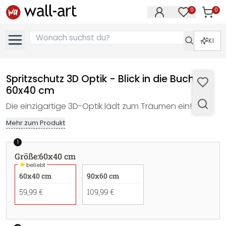
0
0
Artike
Artikel im M
KI
Spritzschutz 3D Optik - Blick in die Bucht -
60x40 cm
Die einzigartige 3D-Optik lädt zum Träumen ein!
Mehr zum Produkt
1
Größe
:
60x40 cm
★
beliebt
60x40 cm
90x60 cm
59,99 €
109,99 €