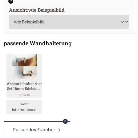
2
Ansicht
:
wie Beispielbild
passende Wandhalterung
Abstandshalter 4-er
Set 16mm Edelstahl
(Satin 4mm)
11,99 €
mehr
Informationen
3
Passendes Zubehör