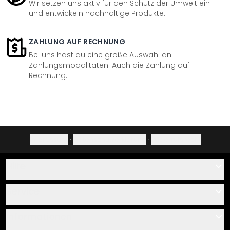
Wir setzen uns aktiv für den Schutz der Umwelt ein
und entwickeln nachhaltige Produkte.
ZAHLUNG AUF RECHNUNG
Bei uns hast du eine große Auswahl an
Zahlungsmodalitäten. Auch die Zahlung auf
Rechnung.
Impressum
·
Datenschutzerklärung
·
Widerrufsrecht
Hilfe
Kontakt
Service
Über uns
Gutscheine
Informationen
Fragen & Antworten