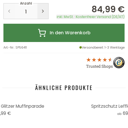
Anzahl
84,99 €
inkl. MwSt. · Kostenfreier Versand (DE/AT)
In den Warenkorb
Art.-Nr.
:
SP56411
Versandbereit
: 1-3 Werktage
Trusted Shops
ÄHNLICHE PRODUKTE
- Glitzer Muffinparade
Spritzschutz Leff
,99 €
69
ab