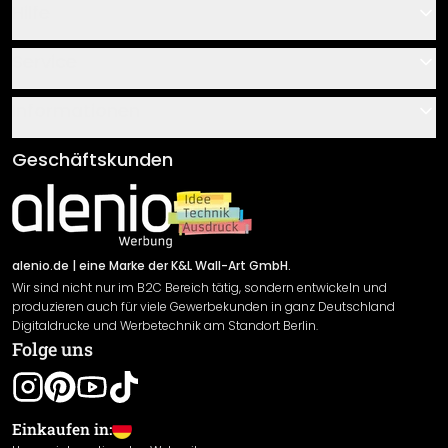
Hilfe
Kontakt
Service
Über uns
Gutscheine
Informationen
Fragen & Antworten
Klebe- und Montageanleitungen
AGB
Geschäftskunden
Material Übersicht
Impressum
Newsletter An-/Abmeldung
Versand & Zahlung
Sendungsverfolgung
Rücksendung
alenio.de
| eine Marke der K&L Wall-Art GmbH.
Wir sind nicht nur im B2C Bereich tätig, sondern entwickeln und
Widerrufsrecht
produzieren auch für viele Gewerbekunden in ganz Deutschland
Datenschutzerklärung
Digitaldrucke und Werbetechnik am Standort Berlin.
Folge uns
Gewährleistung
Leistungserklärung / CE-Zeichen
Cookie Einstellungen
Einkaufen in: