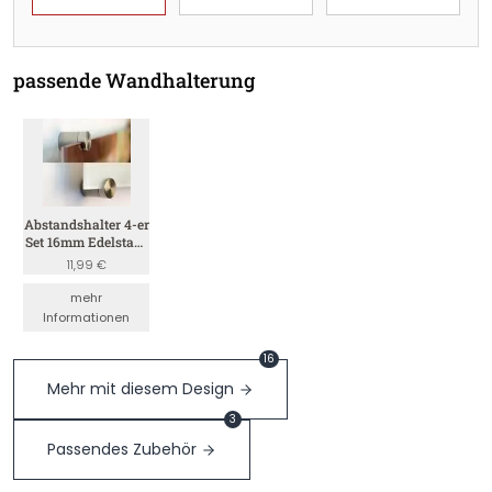
passende Wandhalterung
Abstandshalter 4-er
Set 16mm Edelstahl
(Satin 4mm)
11,99 €
mehr
Informationen
16
Mehr mit diesem Design
3
Passendes Zubehör