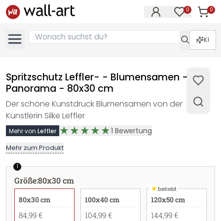
0
0
Artike
Artikel im M
KI
Spritzschutz Leffler- - Blumensamen -
Panorama - 80x30 cm
Der schöne Kunstdruck Blumensamen von der
Künstlerin Silke Leffler
1
Bewertung
Mehr von
Leffler
Mehr zum Produkt
1
Größe
:
80x30 cm
★
beliebt
80x30 cm
100x40 cm
120x50 cm
84,99 €
104,99 €
144,99 €