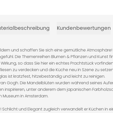
terialbeschreibung
Kundenbewertungen
ildern und schaffen Sie sich eine gemütliche Atmosphäre!
gefühl. Die Themenreihen Blumen & Pflanzen und Kunst fi
kung, so dass Sie hier ein echtes Prachtstück vorfinden. 
 Fliesen zu verdecken und die Küche neu in Szene zu setze
as ist kratzfest, hitzebeständig und leicht zu reinigen.
van Gogh. Die Mandelblüten wurden während seines Aufenth
n inspirieren, unter anderem dem japanischen Farbholzschn
gh Museum in Amsterdam.
nd! Schlicht und Elegant zugleich verwandelt er Küchen in e