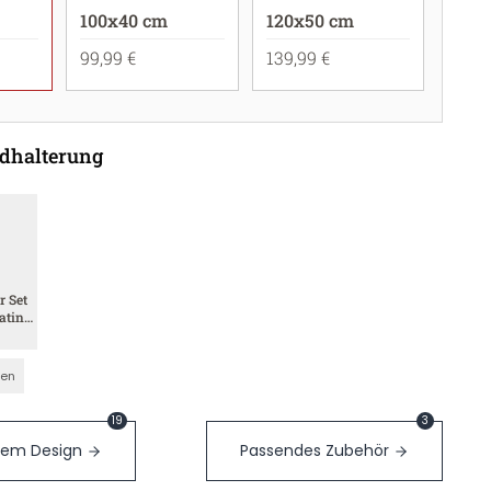
100x40 cm
120x50 cm
99,99 €
139,99 €
dhalterung
r Set
atin
nen
19
3
sem Design
Passendes Zubehör