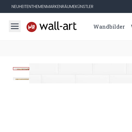
NEUHEITEN
THEMEN
MARKEN
RÄUME
KÜNSTLER
Wandbilder