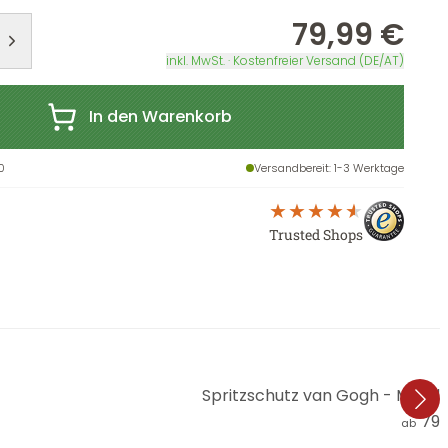
79,99 €
inkl. MwSt. · Kostenfreier Versand (DE/AT)
In den Warenkorb
0
Versandbereit
: 1-3 Werktage
Trusted Shops
Spritzschutz van Gogh - Mand
79,
ab