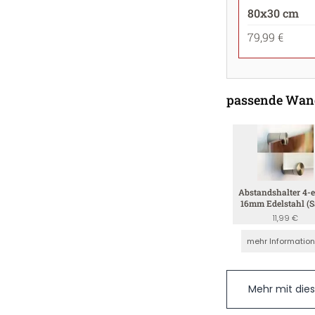
80x30 cm
79,99 €
passende Wan
Abstandshalter 4-e
16mm Edelstahl (S
4mm)
11,99 €
mehr Informatio
Mehr mit die