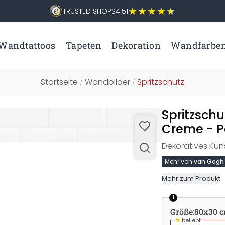
TRUSTED SHOPS
4.51
Wandtattoos
Tapeten
Dekoration
Wandfarbe
Startseite
Wandbilder
Spritzschutz
/
/
Spritzsch
Creme - 
Dekoratives Kun
Mehr von
van Gogh
Mehr zum Produkt
1
Größe
:
80x30 
★
beliebt