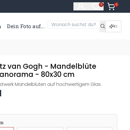
0
Artikel i
0
Artikel im Merk
n
Dein Foto auf...
KI
utz van Gogh - Mandelblüte
Panorama - 80x30 cm
stwerk Mandelblüten auf hochwertigem Glas.
cm