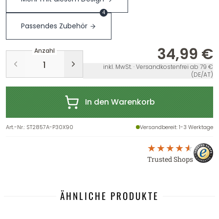
4
Passendes Zubehör
34,99 €
Anzahl
inkl. MwSt. · Versandkostenfrei ab 79 €
(DE/AT)
In den Warenkorb
Art.-Nr.
:
ST2857A-P30X90
Versandbereit
: 1-3 Werktage
Trusted Shops
ÄHNLICHE PRODUKTE