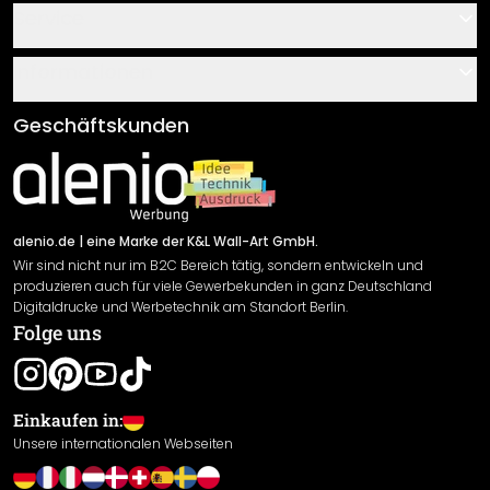
Kontakt
Service
Über uns
Gutscheine
Informationen
Fragen & Antworten
Klebe- und Montageanleitungen
AGB
Geschäftskunden
Material Übersicht
Impressum
Newsletter An-/Abmeldung
Versand & Zahlung
Sendungsverfolgung
Rücksendung
alenio.de
| eine Marke der K&L Wall-Art GmbH.
Wir sind nicht nur im B2C Bereich tätig, sondern entwickeln und
Widerrufsrecht
produzieren auch für viele Gewerbekunden in ganz Deutschland
Datenschutzerklärung
Digitaldrucke und Werbetechnik am Standort Berlin.
Folge uns
Gewährleistung
Leistungserklärung / CE-Zeichen
Cookie Einstellungen
Einkaufen in:
Unsere internationalen Webseiten