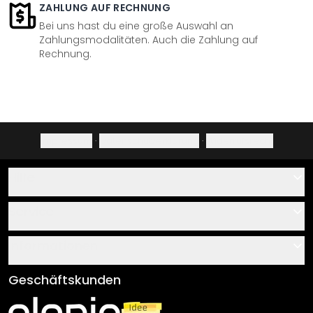
ZAHLUNG AUF RECHNUNG
Bei uns hast du eine große Auswahl an
Zahlungsmodalitäten. Auch die Zahlung auf
Rechnung.
Impressum
·
Datenschutzerklärung
·
Widerrufsrecht
Hilfe
Kontakt
Service
Über uns
Gutscheine
Informationen
Fragen & Antworten
Klebe- und Montageanleitungen
AGB
Geschäftskunden
Material Übersicht
Impressum