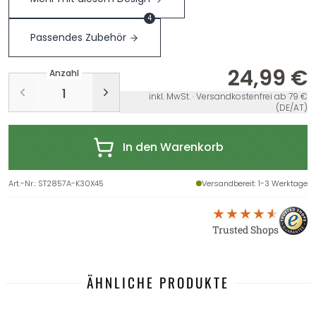
4
Passendes Zubehör
24,99 €
Anzahl
inkl. MwSt. · Versandkostenfrei ab 79 €
(DE/AT)
In den Warenkorb
Art.-Nr.
:
ST2857A-K30X45
Versandbereit
: 1-3 Werktage
Trusted Shops
ÄHNLICHE PRODUKTE