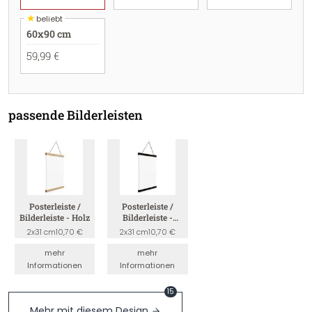
★
beliebt
60x90 cm
59,99 €
passende Bilderleisten
Posterleiste /
Posterleiste /
Bilderleiste - Holz
Bilderleiste -
Schwarz
2x31 cm
10,70 €
2x31 cm
10,70 €
mehr
mehr
Informationen
Informationen
15
Mehr mit diesem Design