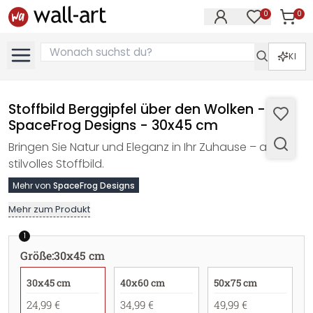
0
0
Artike
Artikel im M
KI
Stoffbild Berggipfel über den Wolken -
SpaceFrog Designs - 30x45 cm
Bringen Sie Natur und Eleganz in Ihr Zuhause – als
stilvolles Stoffbild.
Mehr von
SpaceFrog Designs
Mehr zum Produkt
1
Größe
:
30x45 cm
30x45 cm
40x60 cm
50x75 cm
24,99 €
34,99 €
49,99 €