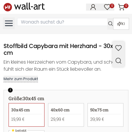
0
0
Artike
Artikel im M
KI
Stoffbild Capybara mit Herzhand - 30x45
cm
Ein kleines Herzzeichen vom Capybara, und schon
fühlt sich der Raum ein Stück liebevoller an.
Mehr zum Produkt
1
Größe
:
30x45 cm
30x45 cm
40x60 cm
50x75 cm
19,99 €
29,99 €
39,99 €
★
beliebt