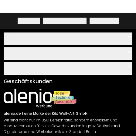
Impressum
·
Datenschutzerklärung
·
Widerrufsrecht
Hilfe
Kontakt
Service
Über uns
Gutscheine
Informationen
Fragen & Antworten
Klebe- und Montageanleitungen
AGB
Geschäftskunden
Material Übersicht
Impressum
Newsletter An-/Abmeldung
Versand & Zahlung
Sendungsverfolgung
Rücksendung
alenio.de
| eine Marke der K&L Wall-Art GmbH.
Wir sind nicht nur im B2C Bereich tätig, sondern entwickeln und
Widerrufsrecht
produzieren auch für viele Gewerbekunden in ganz Deutschland
Datenschutzerklärung
Digitaldrucke und Werbetechnik am Standort Berlin.