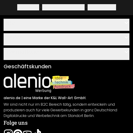
Impressum
·
Datenschutzerklärung
·
Widerrufsrecht
Hilfe
Kontakt
Service
Über uns
Gutscheine
Informationen
Fragen & Antworten
Klebe- und Montageanleitungen
AGB
Geschäftskunden
Material Übersicht
Impressum
Newsletter An-/Abmeldung
Versand & Zahlung
Sendungsverfolgung
Rücksendung
alenio.de
| eine Marke der K&L Wall-Art GmbH.
Wir sind nicht nur im B2C Bereich tätig, sondern entwickeln und
Widerrufsrecht
produzieren auch für viele Gewerbekunden in ganz Deutschland
Datenschutzerklärung
Digitaldrucke und Werbetechnik am Standort Berlin.
Folge uns
Gewährleistung