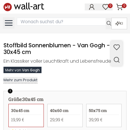
0
0
Artike
Artikel im M
KI
Stoffbild Sonnenblumen - Van Gogh -
30x45 cm
Ein Klassiker voller Leuchtkraft und Lebensfreude.
Mehr von
Van Gogh
Mehr zum Produkt
1
Größe
:
30x45 cm
30x45 cm
40x60 cm
50x75 cm
19,99 €
29,99 €
39,99 €