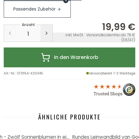
4
Passendes Zubehör
19,99 €
Anzahl
inkl. MwSt. · Versandkostenfrei ab 79 €
(DE/AT)
In den Warenkorb
Art.-Nr.
:
ST3115A-K30X45
Versandbereit
: 1-3 Werktage
Trusted Shops
ÄHNLICHE PRODUKTE
Rundes Leinwandbild van Gogh - Zwölf Sonnenblumen in einer Vase
Rundes Leinwandbild van Go