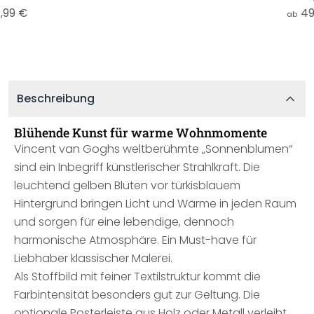
,99 €
49
ab
Beschreibung
Blühende Kunst für warme Wohnmomente
Vincent van Goghs weltberühmte „Sonnenblumen“
sind ein Inbegriff künstlerischer Strahlkraft. Die
leuchtend gelben Blüten vor türkisblauem
Hintergrund bringen Licht und Wärme in jeden Raum
und sorgen für eine lebendige, dennoch
harmonische Atmosphäre. Ein Must-have für
Liebhaber klassischer Malerei.
Als Stoffbild mit feiner Textilstruktur kommt die
Farbintensität besonders gut zur Geltung. Die
optionale Posterleiste aus Holz oder Metall verleiht