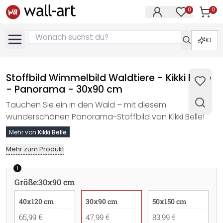
0
0
Artike
Artikel im M
KI
Stoffbild Wimmelbild Waldtiere - Kikki Belle
- Panorama - 30x90 cm
Tauchen Sie ein in den Wald – mit diesem
wunderschönen Panorama-Stoffbild von Kikki Belle!
Mehr von
Kikki Belle
Mehr zum Produkt
1
Größe
:
30x90 cm
40x120 cm
30x90 cm
50x150 cm
65,99 €
47,99 €
83,99 €