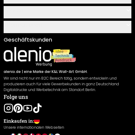
Kontakt
Service
Über uns
Gutscheine
Informationen
Fragen & Antworten
Klebe- und Montageanleitungen
AGB
Geschäftskunden
Material Übersicht
Impressum
Newsletter An-/Abmeldung
Versand & Zahlung
Sendungsverfolgung
Rücksendung
alenio.de
| eine Marke der K&L Wall-Art GmbH.
Wir sind nicht nur im B2C Bereich tätig, sondern entwickeln und
Widerrufsrecht
produzieren auch für viele Gewerbekunden in ganz Deutschland
Datenschutzerklärung
Digitaldrucke und Werbetechnik am Standort Berlin.
Folge uns
Gewährleistung
Leistungserklärung / CE-Zeichen
Cookie Einstellungen
Einkaufen in:
Unsere internationalen Webseiten