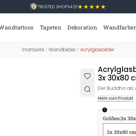
TRUSTED SHOPS
4.51
Wandtattoos
Tapeten
Dekoration
Wandfarbe
Startseite
Wandbilder
Acrylglasbilder
/
/
Acrylglasb
3x 30x80 c
Der Buddha als 
Mehr zum Produkt
1
Größen
:
3x 30x
3x 30x80 cm