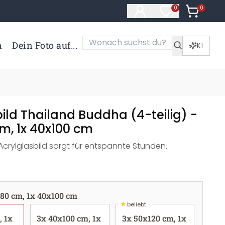
0
Artikel i
0
Artikel im Merk
n
Dein Foto auf...
KI
ild Thailand Buddha (4-teilig) -
m, 1x 40x100 cm
Acrylglasbild sorgt für entspannte Stunden.
80 cm, 1x 40x100 cm
★
beliebt
, 1x
3x 40x100 cm, 1x
3x 50x120 cm, 1x