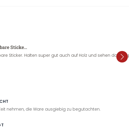
sbare Sticke…
are Sticker. Halten super gut auch auf Holz und sehen dazu su
ECHT
 Zeit nehmen, die Ware ausgiebig zu begutachten.
GT