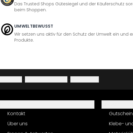
Das Trusted Shops Gütesiegel und der Käuferschutz sorg
beim Shoppen.
UMWELTBEWUSST
Wir setzen uns aktiv für den Schutz der Umwelt ein und 
Produkte.
Impressum
·
Datenschutzerklärung
·
Widerrufsrecht
Hilfe
Service
Kontakt
Gutschein
Über uns
Klebe- un