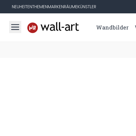
NEUHEITEN
THEMEN
MARKEN
RÄUME
KÜNSTLER
Wandbilder