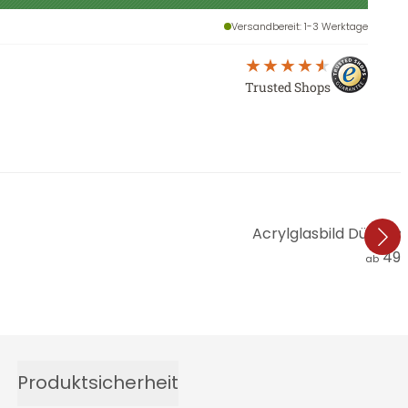
Versandbereit
: 1-3 Werktage
Trusted Shops
Acrylglasbild Dünen a
49,
ab
Produktsicherheit