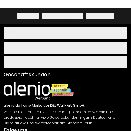
Impressum
·
Datenschutzerklärung
·
Widerrufsrecht
Hilfe
Kontakt
Service
Über uns
Gutscheine
Informationen
Fragen & Antworten
Klebe- und Montageanleitungen
AGB
Geschäftskunden
Material Übersicht
Impressum
Newsletter An-/Abmeldung
Versand & Zahlung
Sendungsverfolgung
Rücksendung
alenio.de
| eine Marke der K&L Wall-Art GmbH.
Wir sind nicht nur im B2C Bereich tätig, sondern entwickeln und
Widerrufsrecht
produzieren auch für viele Gewerbekunden in ganz Deutschland
Datenschutzerklärung
Digitaldrucke und Werbetechnik am Standort Berlin.
Folge uns