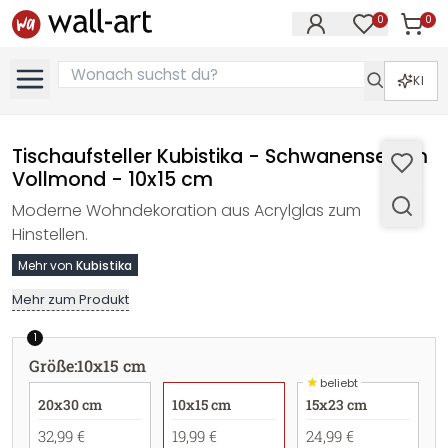
0
0
Artike
Artikel im M
KI
Tischaufsteller Kubistika - Schwanensee im
Vollmond - 10x15 cm
Moderne Wohndekoration aus Acrylglas zum
Hinstellen.
Mehr von
Kubistika
Mehr zum Produkt
1
Größe
:
10x15 cm
★
beliebt
20x30 cm
10x15 cm
15x23 cm
32,99 €
19,99 €
24,99 €